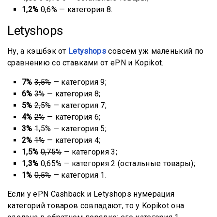
1,2%
0,6%
— категория 8.
Letyshops
Ну, а кэшбэк от
Letyshops
совсем уж маленький по
сравнению со ставками от ePN и Kopikot.
7%
3,5%
— категория 9;
6%
3%
— категория 8;
5%
2,5%
— категория 7;
4%
2%
— категория 6;
3%
1,5%
— категория 5;
2%
1%
— категория 4;
1,5%
0,75%
— категория 3;
1,3%
0,65%
— категория 2 (остальные товары);
1%
0,5%
— категория 1.
Если у ePN Cashback и Letyshops нумерация
категорий товаров совпадают, то у Kopikot она