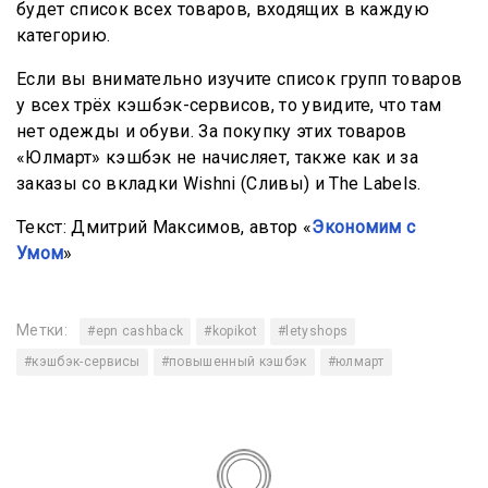
будет список всех товаров, входящих в каждую
категорию.
Если вы внимательно изучите список групп товаров
у всех трёх кэшбэк-сервисов, то увидите, что там
нет одежды и обуви. За покупку этих товаров
«Юлмарт» кэшбэк не начисляет, также как и за
заказы со вкладки Wishni (Сливы) и The Labels.
Текст: Дмитрий Максимов, автор «
Экономим с
Умом
»
Метки:
#epn cashback
#kopikot
#letyshops
#кэшбэк-сервисы
#повышенный кэшбэк
#юлмарт