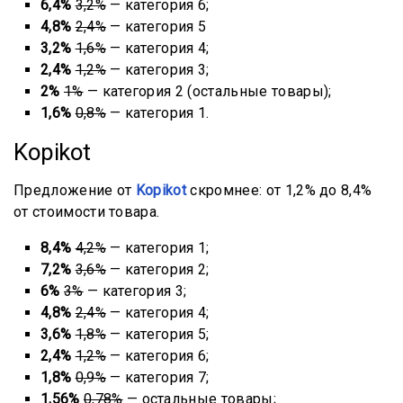
6,4%
3,2%
— категория 6;
4,8%
2,4%
— категория 5
3,2%
1,6%
— категория 4;
2,4%
1,2%
— категория 3;
2%
1%
— категория 2 (остальные товары);
1,6%
0,8%
— категория 1.
Kopikot
Предложение от
Kopikot
скромнее: от 1,2% до 8,4%
от стоимости товара.
8,4%
4,2%
— категория 1;
7,2%
3,6%
— категория 2;
6%
3%
— категория 3;
4,8%
2,4%
— категория 4;
3,6%
1,8%
— категория 5;
2,4%
1,2%
— категория 6;
1,8%
0,9%
— категория 7;
1,56%
0,78%
— остальные товары;