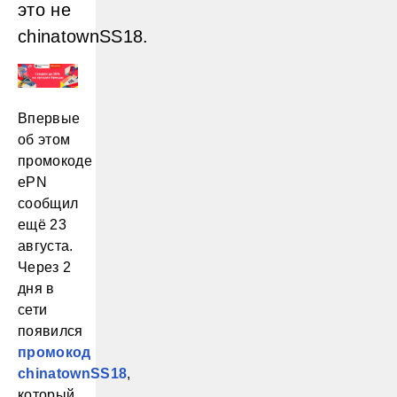
это не
chinatownSS18.
Впервые
об этом
промокоде
ePN
сообщил
ещё 23
августа.
Через 2
дня в
сети
появился
промокод
chinatownSS18
,
который,