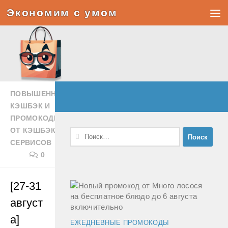
Экономим с умом
Под записью
ПОВЫШЕННЫЙ
КЭШБЭК И
ПРОМОКОДЫ
ОТ КЭШБЭК-
Найти:
СЕРВИСОВ
0
[27-31
август
а]
ЕЖЕДНЕВНЫЕ ПРОМОКОДЫ