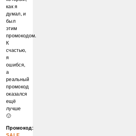
как я
думал, и
был
этим
промокодом.
К
счастью,
я
ошибся,
а
реальный
промокод
оказался
ещё
лучше
🙂
Промокод:
SALE