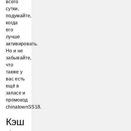
всего
сутки,
подумайте,
когда
его
лучше
активировать.
Но и не
забывайте,
что
также у
вас есть
ещё в
запасе и
промокод
chinatownSS18.
Кэш