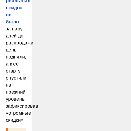
реальных
скидок
не
было
:
за пару
дней до
распродажи
цены
подняли,
а к её
старту
опустили
на
прежний
уровень,
зафиксировав
«огромные
скидки».