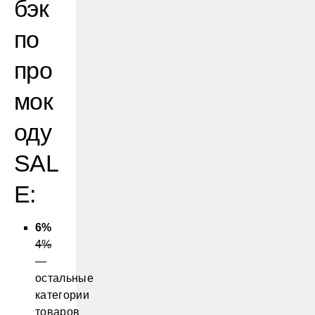
бэк
по
про
мок
оду
SAL
E:
6%
4%
—
остальные
категории
товаров