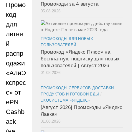
Промо
Промокоды за 4 августа
05.08.2026
код
для
летне
ПРОМОКОДЫ ДЛЯ НОВЫХ
й
ПОЛЬЗОВАТЕЛЕЙ
Промокод «Яндекс Плюс» на
распр
бесплатную подписку для новых
одажи
пользователей | Август 2026
«АлиЭ
01.08.2026
кспрес
ПРОМОКОДЫ СЕРВИСОВ ДОСТАВКИ
с» от
ПРОДУКТОВ И ГОТОВОЙ ЕДЫ
/
ЭКОСИСТЕМА «ЯНДЕКС»
ePN
[Август 2026] Промокоды «Яндекс
Cashb
Лавка»
ack
01.08.2026
(не