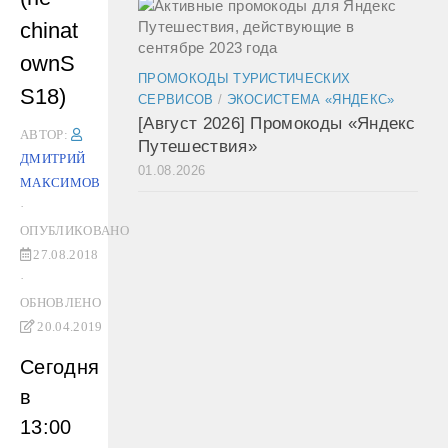
chinat
ownS
ПРОМОКОДЫ ТУРИСТИЧЕСКИХ
S18)
СЕРВИСОВ
/
ЭКОСИСТЕМА «ЯНДЕКС»
[Август 2026] Промокоды «Яндекс
АВТОР:
Путешествия»
ДМИТРИЙ
01.08.2026
МАКСИМОВ
·
ОПУБЛИКОВАНО
27.08.2018
·
ОБНОВЛЕНО
20.04.2019
Сегодня
в
13:00