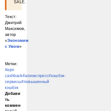
SALE.
Текст:
Дмитрий
Максимов,
автор
«
Экономим
с Умом
»
Метки:
#epn
cashback
#алиэкспресс
#кэшбэк-
сервисы
#повышенный
кэшбэк
Добави
ть
коммен