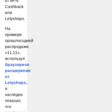
от ePN
Cashback
или
Letyshops.
На
примере
прошлогодней
распродажи
«11.11»,
используя
браузерное
расширение
от
Letyshops
,
я
наглядно
показал,
что