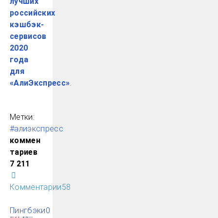
лучших
российских
кэшбэк-
сервисов
2020
года
для
«АлиЭкспресс»
.
Метки:
#алиэкспресс
коммен
тариев
7 211
Комментарии
58
Пингбэки
0