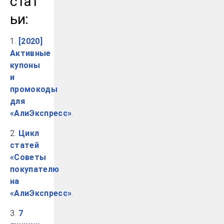
стат
ьи:
1.
[2020]
Активные
купоны
и
промокоды
для
«АлиЭкспресс»
.
2.
Цикл
статей
«Советы
покупателю
на
«АлиЭкспресс»
.
3.
7