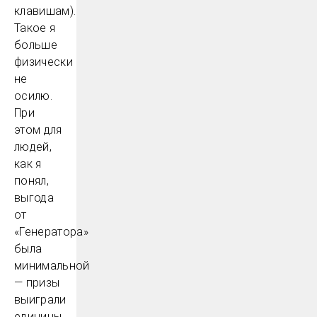
клавишам).
Такое я
больше
физически
не
осилю.
При
этом для
людей,
как я
понял,
выгода
от
«Генератора»
была
минимальной
— призы
выиграли
единицы.