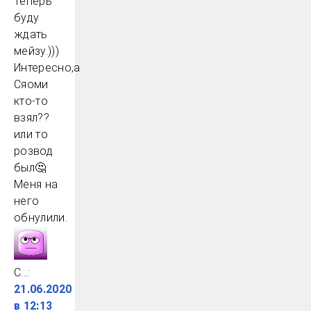
Теперь
буду
ждать
мейзу.)))
Интересно,а
Сяоми
кто-то
взял??
или то
розвод
был🤔
Меня на
него
обнулили.
С...
:
21.06.2020
в 12:13