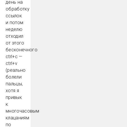
день на
обработку
ссылок
и потом
неделю
отходил
от этого
бесконечного
ctrl+c —
ctrl+v
(реально
болели
пальцы,
хотя я
привык
к
многочасовым
клацаниям
по