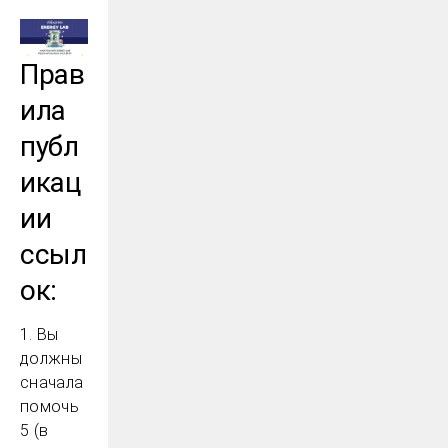
Прав
ила
публ
икац
ии
ссыл
ок:
1. Вы
должны
сначала
помочь
5 (в