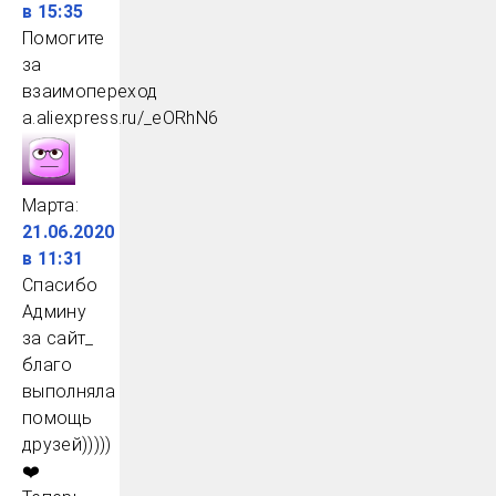
в 15:35
Помогите
за
взаимопереход
a.aliexpress.ru/_eORhN6
Марта
:
21.06.2020
в 11:31
Спасибо
Админу
за сайт_
благо
выполняла
помощь
друзей)))))
❤️