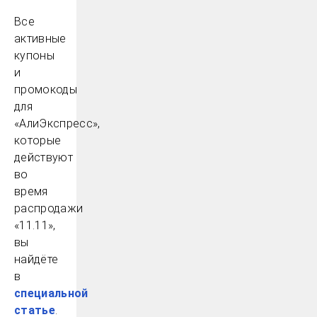
Все
активные
купоны
и
промокоды
для
«АлиЭкспресс»,
которые
действуют
во
время
распродажи
«11.11»,
вы
найдёте
в
специальной
статье
.