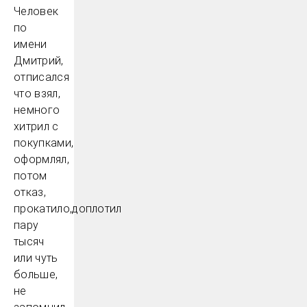
Человек
по
имени
Дмитрий,
отписался
что взял,
немного
хитрил с
покупками,
оформлял,
потом
отказ,
прокатило,доплотил
пару
тысяч
или чуть
больше,
не