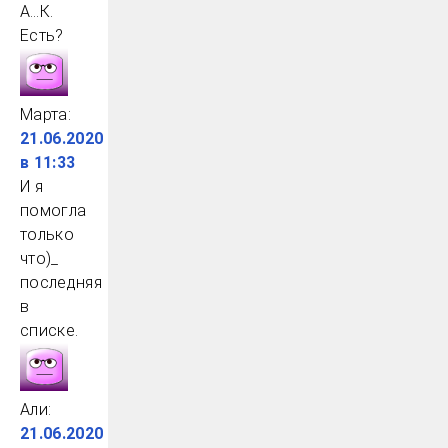
А…К.
Есть?
Марта
:
21.06.2020
в 11:33
И я
помогла
только
что)_
последняя
в
списке.
Али
:
21.06.2020