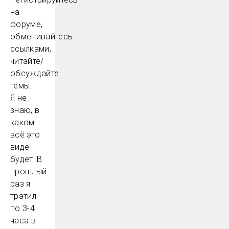
на
форуме,
обменивайтесь
ссылками,
читайте/
обсуждайте
темы.
Я не
знаю, в
каком
всё это
виде
будет. В
прошлый
раз я
тратил
по 3-4
часа в