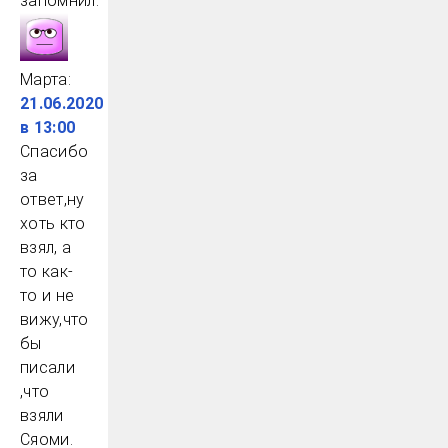
запомнил.
Марта
:
21.06.2020
в 13:00
Спасибо
за
ответ,ну
хоть кто
взял, а
то как-
то и не
вижу,что
бы
писали
,что
взяли
Сяоми.