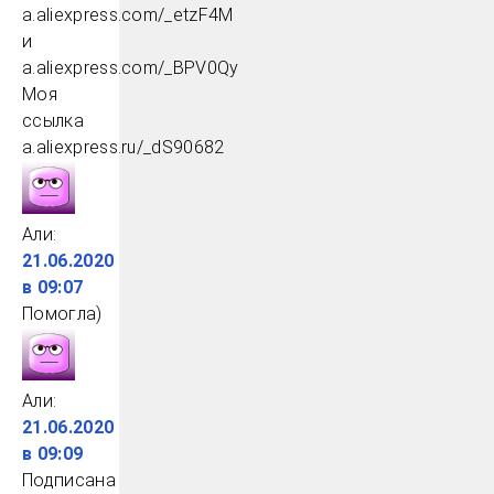
a.aliexpress.com/_etzF4M
и
a.aliexpress.com/_BPV0Qy
Моя
ссылка
a.aliexpress.ru/_dS90682
Али
:
21.06.2020
в 09:07
Помогла)
Али
:
21.06.2020
в 09:09
Подписана