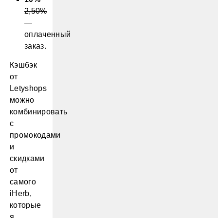
2,50%
—
оплаченный
заказ.
Кэшбэк
от
Letyshops
можно
комбинировать
с
промокодами
и
скидками
от
самого
iHerb,
которые
я