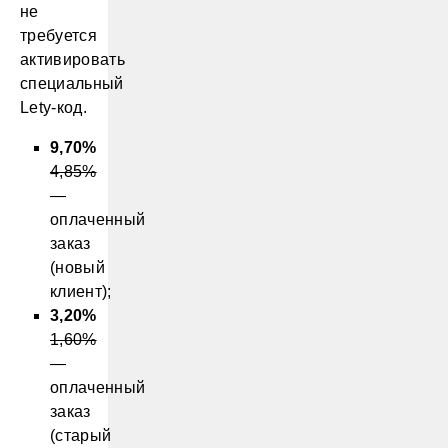
не
требуется
активировать
специальный
Lety-код.
9,70%
4,85%
—
оплаченный
заказ
(новый
клиент);
3,20%
1,60%
—
оплаченный
заказ
(старый