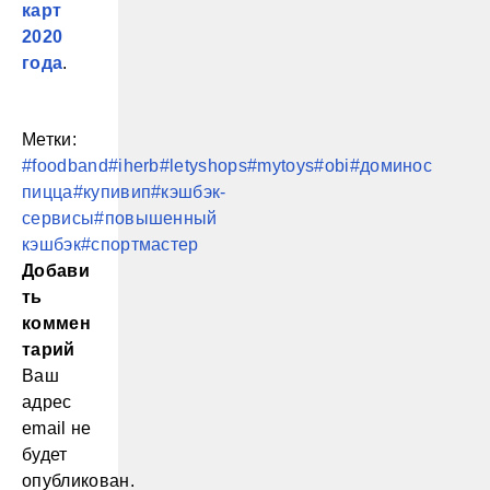
карт
2020
года
.
Метки:
#foodband
#iherb
#letyshops
#mytoys
#obi
#доминос
пицца
#купивип
#кэшбэк-
сервисы
#повышенный
кэшбэк
#спортмастер
Добави
ть
коммен
тарий
Ваш
адрес
email не
будет
опубликован.