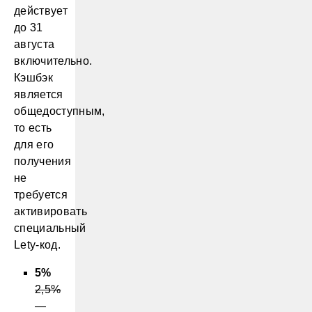
действует
до 31
августа
включительно.
Кэшбэк
является
общедоступным,
то есть
для его
получения
не
требуется
активировать
специальный
Lety-код.
5%
2,5%
—