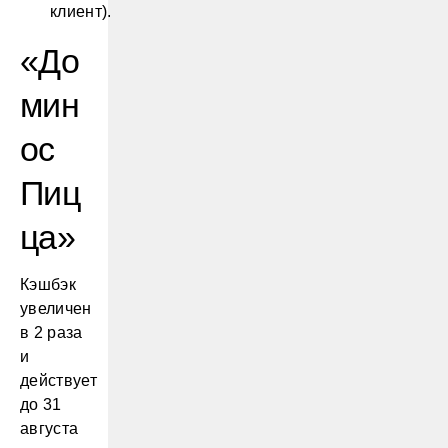
клиент).
«До
мин
ос
Пиц
ца»
Кэшбэк
увеличен
в 2 раза
и
действует
до 31
августа