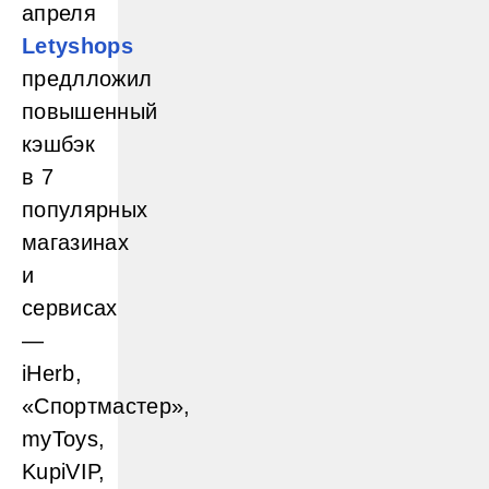
апреля
Letyshops
предлложил
повышенный
кэшбэк
в 7
популярных
магазинах
и
сервисах
—
iHerb,
«Спортмастер»,
myToys,
KupiVIP,