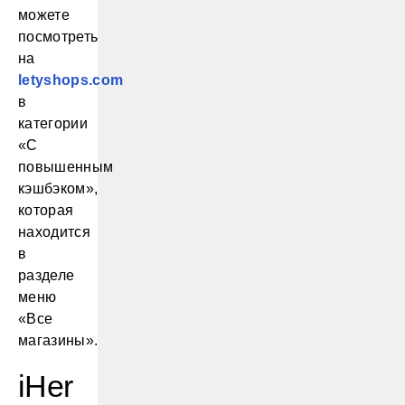
можете
посмотреть
на
lеtyshоps.соm
в
категории
«С
повышенным
кэшбэком»,
которая
находится
в
разделе
меню
«Все
магазины».
iHer