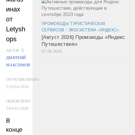
инах
от
ПРОМОКОДЫ ТУРИСТИЧЕСКИХ
Letysh
СЕРВИСОВ
/
ЭКОСИСТЕМА «ЯНДЕКС»
[Август 2026] Промокоды «Яндекс
ops
Путешествия»
АВТОР:
01.08.2026
ДМИТРИЙ
МАКСИМОВ
·
ОПУБЛИКОВАНО
29.04.2020
·
ОБНОВЛЕНО
04.05.2020
В
конце