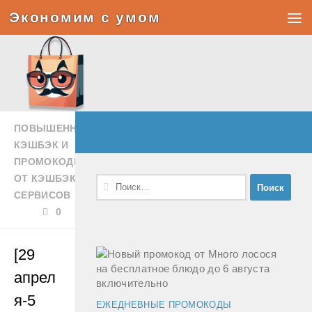
Экономим с умом
Под записью
ПОВЫШЕННЫЙ
КЭШБЭК И
ПРОМОКОДЫ
ОТ КЭШБЭК-
Найти:
СЕРВИСОВ
0
[29
апрел
я-5
ЕЖЕДНЕВНЫЕ ПРОМОКОДЫ