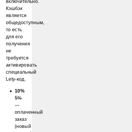
включительно.
Кэшбэк
является
общедоступным,
то есть
для его
получения
не
требуется
активировать
специальный
Lety-код.
10%
5%
—
оплаченный
заказ
(новый