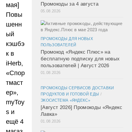
мая]
Промокоды за 4 августа
05.08.2026
Повы
шенн
ый
ПРОМОКОДЫ ДЛЯ НОВЫХ
кэшбэ
ПОЛЬЗОВАТЕЛЕЙ
Промокод «Яндекс Плюс» на
к в
бесплатную подписку для новых
iHerb,
пользователей | Август 2026
«Спор
01.08.2026
тмаст
ПРОМОКОДЫ СЕРВИСОВ ДОСТАВКИ
ер»,
ПРОДУКТОВ И ГОТОВОЙ ЕДЫ
/
ЭКОСИСТЕМА «ЯНДЕКС»
myToy
[Август 2026] Промокоды «Яндекс
s и
Лавка»
ещё 4
01.08.2026
магаз