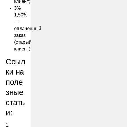
клиент);
3%
1,50%
—
оплаченный
заказ
(старый
клиент).
Ссыл
ки на
поле
зные
стать
и:
1.