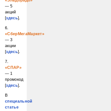
«Эльдорадо»
— 5
акций
[
здесь
].
6.
«СберМегаМаркет»
— 3
акции
[
здесь
].
7.
«СПАР»
— 1
промокод
[
здесь
].
В
специальной
статье