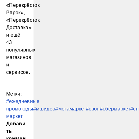
«Перекрёсток
Впрок»,
«Перекрёсток
Доставка»
и ещё
43
популярных
магазинов
и
сервисов.
Метки:
#ежедневные
промокоды
#м.видео
#мегамаркет
#озон
#сбермаркет
#сп
маркет
Добави
ть
коммен