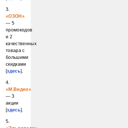
3.
«ОЗОН»
— 5
промокодов
и 2
качественных
товара с
большими
скидками
[
здесь
].
4.
«М.Видео»
— 3
акции
[
здесь
].
5.