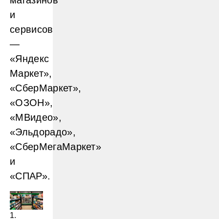
магазинов
и
сервисов
—
«Яндекс
Маркет»,
«СберМаркет»,
«ОЗОН»,
«МВидео»,
«Эльдорадо»,
«СберМегаМаркет»
и
«СПАР».
1.