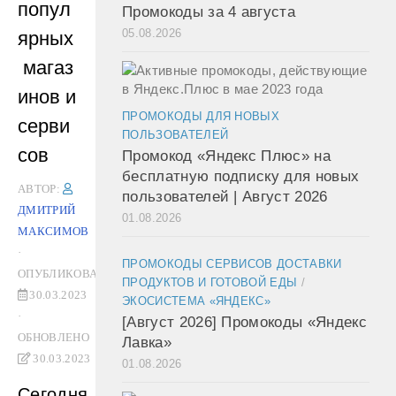
попул
Промокоды за 4 августа
05.08.2026
ярных
магаз
инов и
ПРОМОКОДЫ ДЛЯ НОВЫХ
серви
ПОЛЬЗОВАТЕЛЕЙ
сов
Промокод «Яндекс Плюс» на
бесплатную подписку для новых
АВТОР:
пользователей | Август 2026
ДМИТРИЙ
01.08.2026
МАКСИМОВ
·
ПРОМОКОДЫ СЕРВИСОВ ДОСТАВКИ
ОПУБЛИКОВАНО
ПРОДУКТОВ И ГОТОВОЙ ЕДЫ
/
30.03.2023
ЭКОСИСТЕМА «ЯНДЕКС»
·
[Август 2026] Промокоды «Яндекс
ОБНОВЛЕНО
Лавка»
30.03.2023
01.08.2026
Сегодня