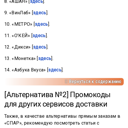
8. «АШАН» [
здесь
].
9. «ВинЛаб» [
здесь
].
10. «МЕТРО» [
здесь
].
11. «О’КЕЙ» [
здесь
].
12. «Дикси» [
здесь
].
13. «Монетка» [
здесь
].
14. «Азбука Вкуса» [
здесь
].
Вернуться к содержанию
[Альтернатива №2] Промокоды
для других сервисов доставки
Также, в качестве альтернативы прямым заказам в
«СПАР», рекомендую посмотреть статьи с