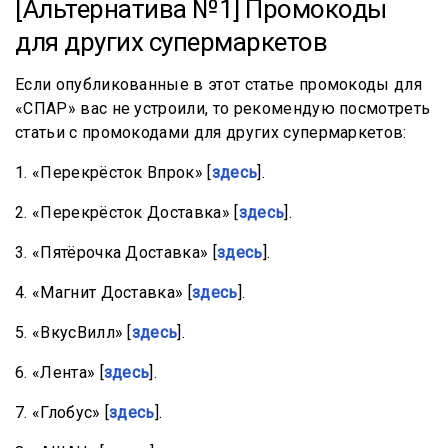
[Альтернатива №1] Промокоды
для других супермаркетов
Если опубликованные в этот статье промокоды для
«СПАР» вас не устроили, то рекомендую посмотреть
статьи с промокодами для других супермаркетов:
1. «Перекрёсток Впрок» [
здесь
].
2. «Перекрёсток Доставка» [
здесь
].
3. «Пятёрочка Доставка» [
здесь
].
4. «Магнит Доставка» [
здесь
].
5. «ВкусВилл» [
здесь
].
6. «Лента» [
здесь
].
7. «Глобус» [
здесь
].