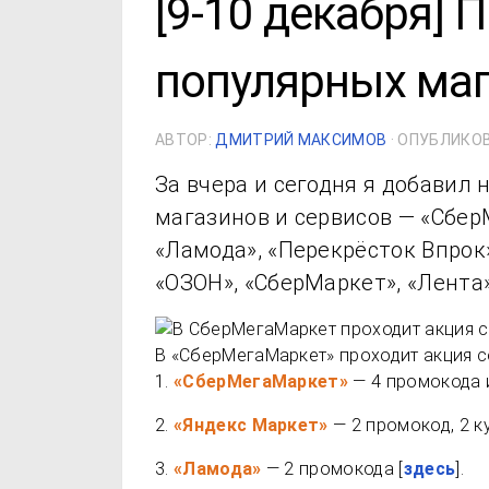
[9-10 декабря]
популярных маг
АВТОР:
ДМИТРИЙ МАКСИМОВ
· ОПУБЛИКО
За вчера и сегодня я добавил
магазинов и сервисов — «Сбер
«Ламода», «Перекрёсток Впрок»
«ОЗОН», «СберМаркет», «Лента»
В «СберМегаМаркет» проходит акция с
1.
«СберМегаМаркет»
— 4 промокода и
2.
«Яндекс Маркет»
— 2 промокод, 2 ку
3.
«Ламода»
— 2 промокода [
здесь
].