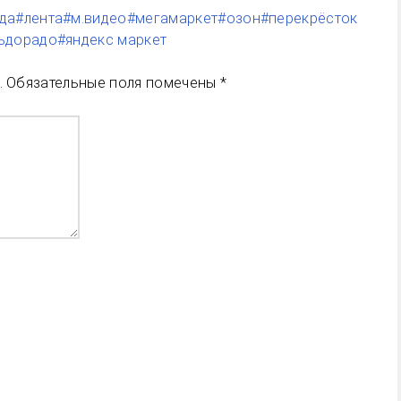
да
#лента
#м.видео
#мегамаркет
#озон
#перекрёсток
ьдорадо
#яндекс маркет
.
Обязательные поля помечены
*