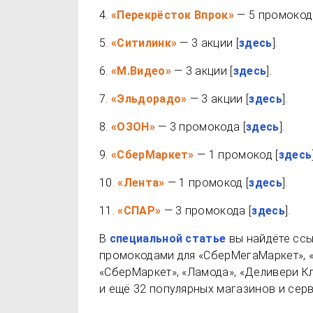
4.
«Перекрёсток Впрок»
— 5 промокод
5.
«Ситилинк»
— 3 акции [
здесь
].
6.
«М.Видео»
— 3 акции [
здесь
].
7.
«Эльдорадо»
— 3 акции [
здесь
].
8.
«ОЗОН»
— 3 промокода [
здесь
].
9.
«СберМаркет»
— 1 промокод [
здесь
10.
«Лента»
— 1 промокод [
здесь
].
11.
«СПАР»
— 3 промокода [
здесь
].
В
специальной статье
вы найдёте ссы
промокодами для «СберМегаМаркет», «О
«СберМаркет», «Ламода», «Деливери Кл
и ещё 32 популярных магазинов и сер