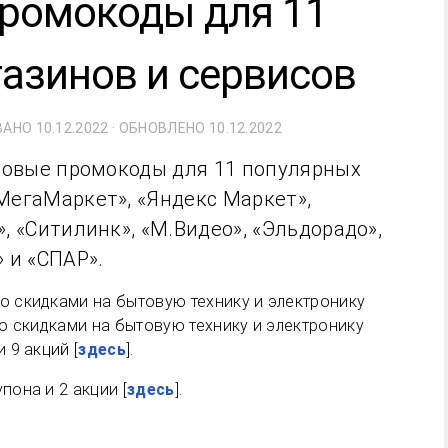
 Промокоды для 11
азинов и сервисов
ВАНО
10.12.2022
· ОБНОВЛЕНО
10.12.2022
 новые промокоды для 11 популярных
МегаМаркет», «Яндекс Маркет»,
, «Ситилинк», «М.Видео», «Эльдорадо»,
 и «СПАР».
о скидками на бытовую технику и электронику
 9 акций [
здесь
].
пона и 2 акции [
здесь
].