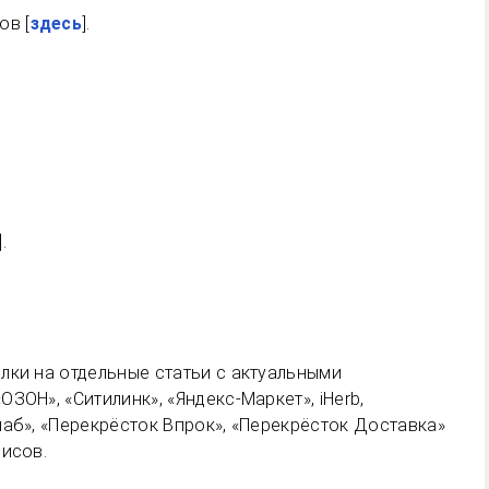
ов [
здесь
].
].
лки на отдельные статьи с актуальными
ЗОН», «Ситилинк», «Яндекс-Маркет», iHerb,
аб», «Перекрёсток Впрок», «Перекрёсток Доставка»
висов.