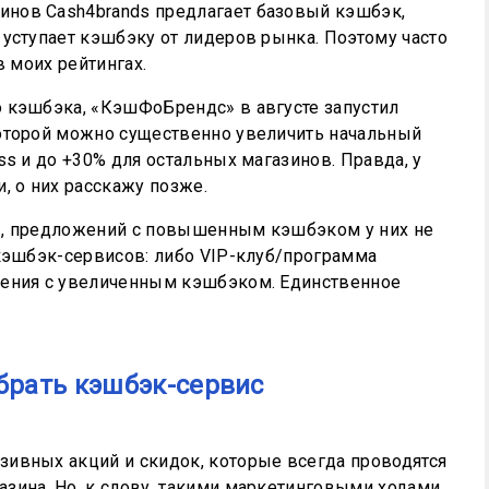
нов Cash4brands предлагает базовый кэшбэк,
 уступает кэшбэку от лидеров рынка. Поэтому часто
в моих рейтингах.
 кэшбэка, «КэшФоБрендс» в августе запустил
которой можно существенно увеличить начальный
ss и до +30% для остальных магазинов. Правда, у
, о них расскажу позже.
усы, предложений с повышенным кэшбэком у них не
 кэшбэк-сервисов: либо VIP-клуб/программа
жения с увеличенным кэшбэком. Единственное
брать кэшбэк-сервис
ивных акций и скидок, которые всегда проводятся
зина. Но, к слову, такими маркетинговыми ходами