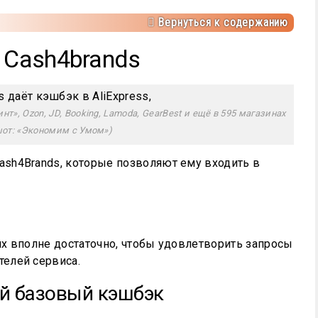
Вернуться к содержанию
 Cash4brands
нт», Ozon, JD, Booking, Lamoda, GearBest и ещё в 595 магазинах
шот: «Экономим с Умом»)
sh4Brands, которые позволяют ему входить в
 их вполне достаточно, чтобы удовлетворить запросы
елей сервиса.
й базовый кэшбэк