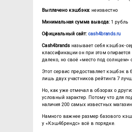
Выплачено кэшбэка:
неизвестно
Минимальная сумма вывода:
1 рубль
Официальный сайт:
саsh4brаnds.ru
Cash4brands
называет себя кэшбэк-сер
классификации он при этом опирается 
далеко, но своё «место под солнцем» 
Этот сервис предоставляет кэшбэк в 6
лишь двух участников рейтинга 7 луч
Но, как уже отмечал в обзорах о други
условный характер. Потому что для п
наличия 200 самых известных магазин
Намного важнее размер базового кэшб
у «Кэш4брендс» всё в порядке.