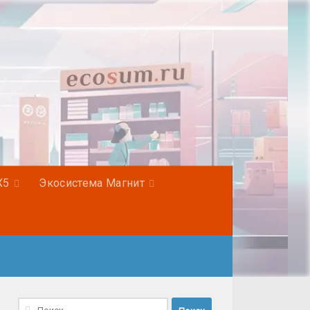
Х5
Экосистема Магнит
Найти: