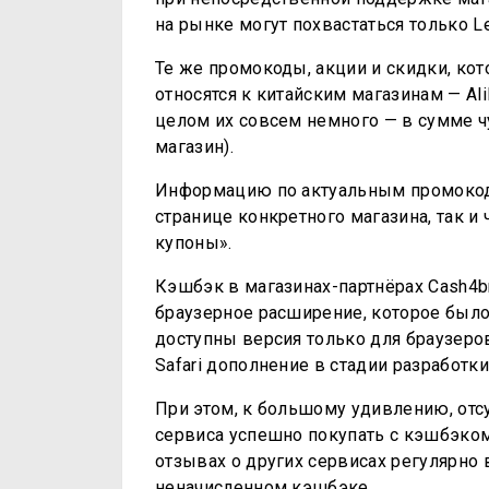
на рынке могут похвастаться только Le
Те же промокоды, акции и скидки, ко
относятся к китайским магазинам — AliE
целом их совсем немного — в сумме чу
магазин).
Информацию по актуальным промокода
странице конкретного магазина, так и
купоны».
Кэшбэк в магазинах-партнёрах Cash4b
браузерное расширение, которое было
доступны версия только для браузеров
Safari дополнение в стадии разработки
При этом, к большому удивлению, отс
сервиса успешно покупать с кэшбэком,
отзывах о других сервисах регулярно
неначисленном кэшбэке.