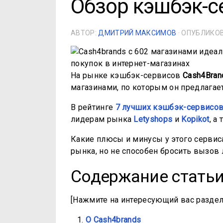
Обзор кэшбэк-с
АВТОР:
ДМИТРИЙ МАКСИМОВ
· ОПУБЛИК
На рынке кэшбэк-сервисов
Cash4Bran
магазинами, по которым он предлагае
В рейтинге
7 лучших кэшбэк-сервисов
лидерам рынка
Letyshops
и
Kopikot
, а
Какие плюсы и минусы у этого серви
рынка, но не способен бросить вызов
Содержание стать
[Нажмите на интересующий вас раздел
О Cash4brands