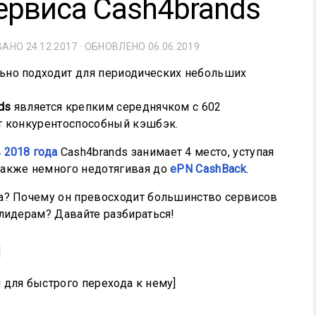
ервиса Cash4brands
ОВАНО
24.12.2017
· ОБНОВЛЕНО
06.06.2019
ds
является крепким середнячком с 602
т конкурентоспособный кэшбэк.
 2018 года
Cash4brands занимает 4 место, уступая
 также немного недотягивая до
ePN CashBack
.
са? Почему он превосходит большинство сервисов
 лидерам? Давайте разбираться!
и
 для быстрого перехода к нему]