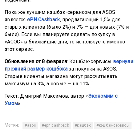
Пока же лучшим кэшбэк-сервисом для ASOS
является
ePN Cashback
, предлагающий 1,5% для
старых клиентов (было 2%) и 7% — для новых (7% и
были). Если вы планируете сделать покупку в
«АСОС» в ближайшие дни, то используете именно
этот сервис.
Обновление от 8 февраля
: Кэшбэк-сервисы
вернули
прежний размер кэшбэка
за покупки на ASOS.
Старые клиенты магазина могут рассчитывать
максимум на 3%, а новые — на 11%.
Текст: Дмитрий Максимов, автор «
Экономим с
Умом
»
Метки:
#asos
#epn cashback
#кэшбэк
#кэшбэк-сервисы