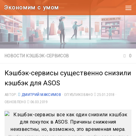
Экономим с умом
Под записью
НОВОСТИ КЭШБЭК-СЕРВИСОВ
0
Кэшбэк-сервисы существенно снизили
кэшбэк для ASOS
АВТОР:
ДМИТРИЙ МАКСИМОВ
· ОПУБЛИКОВАНО
25.01.2018
·
ОБНОВЛЕНО
06.03.2019