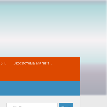
Х5
Экосистема Магнит
Найти: