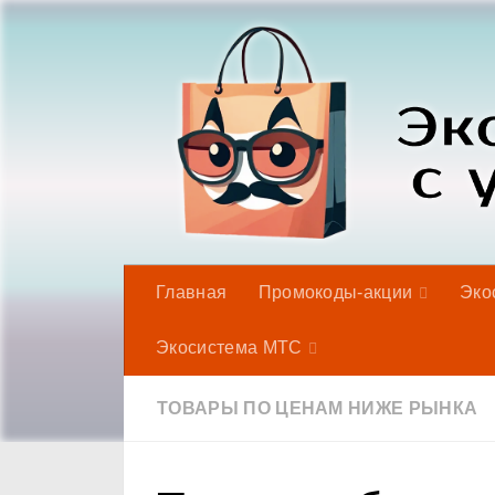
Под записью
Главная
Промокоды-акции
Эко
Экосистема МТС
ТОВАРЫ ПО ЦЕНАМ НИЖЕ РЫНКА