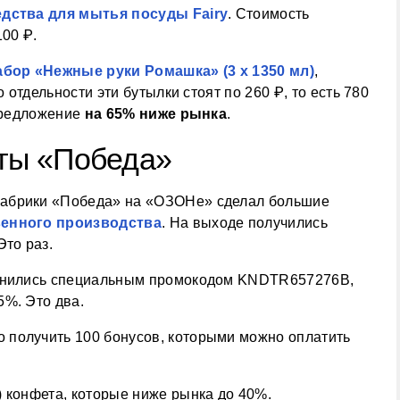
едства для мытья посуды Fairy
. Стоимость
100 ₽.
абор «Нежные руки Ромашка» (3 х 1350 мл)
,
по отдельности эти бутылки стоят по 260 ₽, то есть 780
 предложение
на 65% ниже рынка
.
ты «Победа»
Фабрики «Победа» на «ОЗОНе» сделал большие
венного производства
. На выходе получились
Это раз.
олнились специальным промокодом
KNDTR657276B
,
5%. Это два.
 получить 100 бонусов, которыми можно оплатить
 конфета, которые ниже рынка до 40%.