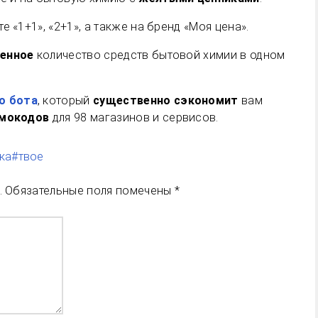
е «1+1», «2+1», а также на бренд «Моя цена».
ченное
количество средств бытовой химии в одном
о бота
, который
существенно сэкономит
вам
омокодов
для 98 магазинов и сервисов.
ка
#твое
.
Обязательные поля помечены
*