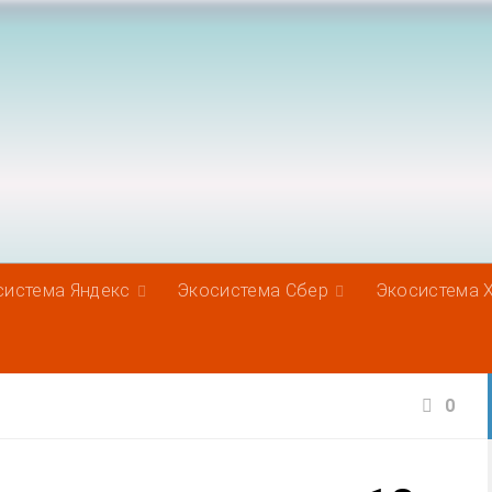
система Яндекс
Экосистема Сбер
Экосистема 
0