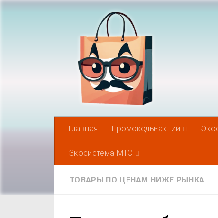
Под записью
Главная
Промокоды-акции
Эко
Экосистема МТС
ТОВАРЫ ПО ЦЕНАМ НИЖЕ РЫНКА