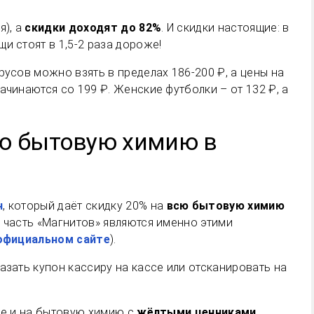
я), а
скидки доходят до 82%
. И скидки настоящие: в
и стоят в 1,5-2 раза дороже!
русов можно взять в пределах 186-200 ₽, а цены на
ачинаются со 199 ₽. Женские футболки – от 132 ₽, а
сю бытовую химию в
н
, который даёт скидку 20% на
всю бытовую химию
я часть «Магнитов» являются именно этими
официальном сайте
).
азать купон кассиру на кассе или отсканировать на
ле и на бытовую химию с
жёлтыми ценниками
.