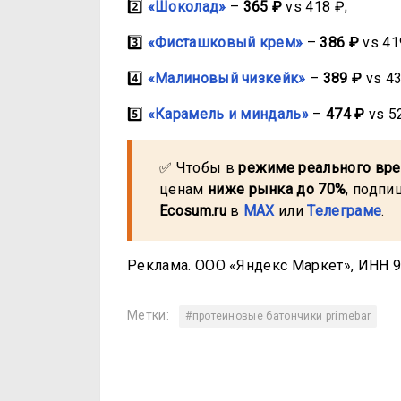
2️⃣
«Шоколад»
–
365 ₽
vs 418 ₽;
3️⃣
«Фисташковый крем»
–
386 ₽
vs 41
4️⃣
«Малиновый чизкейк»
–
389 ₽
vs 43
5️⃣
«Карамель и миндаль»
–
474 ₽
vs 5
✅ Чтобы в
режиме реального вр
ценам
ниже рынка до 70%
, подпи
Ecosum.ru
в
MAX
или
Телеграме
.
Реклама. ООО «Яндекс Маркет», ИНН 97
Метки:
#протеиновые батончики primebar