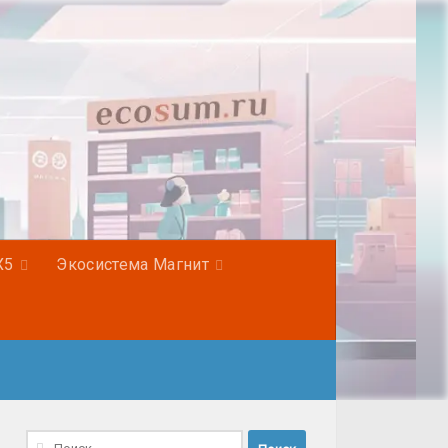
Х5
Экосистема Магнит
Найти: