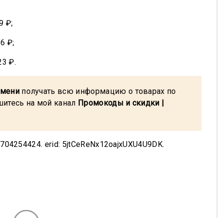
9 ₽;
6 ₽;
23 ₽.
емени
получать всю информацию о товарах по
шитесь на мой канал
Промокоды и скидки |
04254424. erid: 5jtCeReNx12oajxUXU4U9DK.