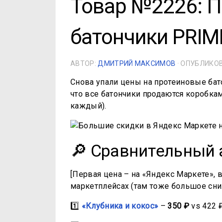
Товар №2226: 
батончики PRI
АВТОР:
ДМИТРИЙ МАКСИМОВ
· ОПУБЛИК
Снова упали цены на протеиновые бат
что все батончики продаются коробкам
каждый).
🔎 Сравнительный 
[Первая цена – на «Яндекс Маркете», 
маркетплейсах (там тоже большое сни
1️⃣
«Клубника и кокос»
–
350 ₽
vs 422 ₽