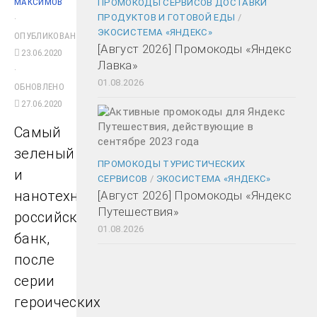
МАКСИМОВ
ПРОМОКОДЫ СЕРВИСОВ ДОСТАВКИ
ПРОДУКТОВ И ГОТОВОЙ ЕДЫ
/
·
ЭКОСИСТЕМА «ЯНДЕКС»
ОПУБЛИКОВАНО
[Август 2026] Промокоды «Яндекс
23.06.2020
Лавка»
·
01.08.2026
ОБНОВЛЕНО
27.06.2020
Самый
зеленый
ПРОМОКОДЫ ТУРИСТИЧЕСКИХ
и
СЕРВИСОВ
/
ЭКОСИСТЕМА «ЯНДЕКС»
нанотехнологичный
[Август 2026] Промокоды «Яндекс
Путешествия»
российский
01.08.2026
банк,
после
серии
героических