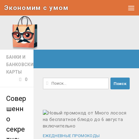
Экономим с умом
Под записью
БАНКИ И
БАНКОВСКИЕ
КАРТЫ
0
Найти:
Совер
шенн
о
секре
ЕЖЕДНЕВНЫЕ ПРОМОКОДЫ