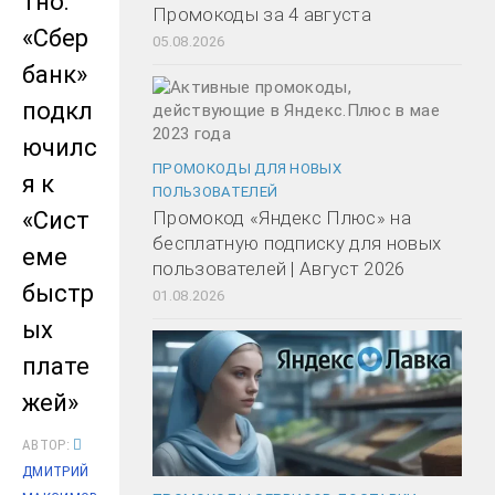
тно:
Промокоды за 4 августа
«Сбер
05.08.2026
банк»
подкл
ючилс
ПРОМОКОДЫ ДЛЯ НОВЫХ
я к
ПОЛЬЗОВАТЕЛЕЙ
«Сист
Промокод «Яндекс Плюс» на
бесплатную подписку для новых
еме
пользователей | Август 2026
быстр
01.08.2026
ых
плате
жей»
АВТОР:
ДМИТРИЙ