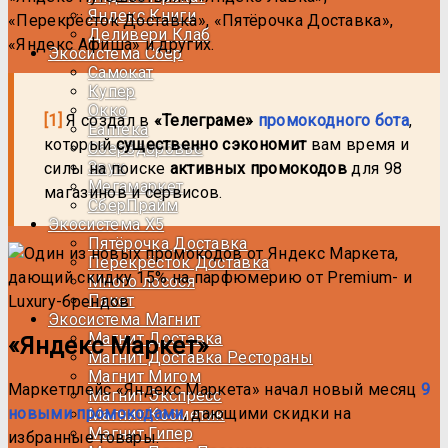
Яндекс Книги
«Перекрёсток Доставка», «Пятёрочка Доставка»,
Деливери Клаб
«Яндекс Афиша» и других.
Экосистема Сбер
Самокат
Купер
Окко
[1]
Я создал в
«Телеграме»
промокодного бота
,
Еаптека
который
существенно сэкономит
вам время и
CберЗдоровье
Звук
силы на поиске
активных промокодов
для 98
Мегамаркет
магазинов и сервисов.
СберПрайм
Экосистема Х5
Пятёрочка Доставка
Перекрёсток Доставка
Много лосося
Пакет
Экосистема Магнит
Магнит Доставка
«Яндекс Маркет»
Магнит Доставка Рестораны
Магнит Мигом
Маркетплейс «Яндекс Маркета» начал новый месяц
9
Магнит Экспресс
новыми промокодами
, дающими скидки на
Магнит Косметик
Магнит Гипер
избранные товары.