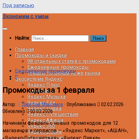
Под записью
Экономим с умом
Найти:
Главная
Промокоды и скидки
98 отдельных статей с промокодами
Ежедневные промокоды
Ежедневные промокоды
Товары по ценам ниже рынка
0
Экосистема Яндекс
Яндекс Плюс
Промокоды за 1 февраля
Кинопоиск
Яндекс Музыка
Яндекс Еда
Автор:
Дмитрий Максимов
· Опубликовано
02.02.2026
·
Яндекс Лавка
Обновлено
02.02.2026
Яндекс Путешествия
Яндекс Афиша
Начинаем февраль с новых промокодов для 12
Яндекс 360
магазинов и сервисов – «Яндекс Маркет», «АШАН»,
Яндекс Драйв
«Яндекс Путешествия», «Яндекс Лавка»,
Яндекс Прокат