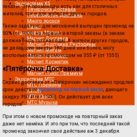
Экосистема Х5
заказы. Эти промокоды есть как для столичных
Пятёрочка Доставка
жителей, так и для жителей других городов.
Перекрёсток Доставка
Много лосося
Также отдельно для москвичей выпущен промокод на
Пакет
Экосистема Магнит
50% (от 1000) на первый и второй заказы (в заказе
Магнит Доставка
должна быть готовая еда). А жители других городов,
Магнит Доставка Рестораны
не делавшие заказы 180 дней или более, могу
Магнит Мигом
воспользоваться промокодом на 355 ₽ (от 1555).
Магнит Экспресс
Магнит Косметик
«Пятёрочка Доставка»
Магнит Гипер
Магнит Плюс Премиум
Экосистема МТС
Сервис доставки от «Пятёрочки» неожиданно продлил
МТС Премиум
срок действия
промокод на первый заказ
, дающего
КИОН
МТС Юрент
скидку 750 ₽ (от 1500). Он действует для всех
МТС Музыка
городов.
При этом о новом промокоде на повторный заказ
даже нет намёка. И это при том, что последний такой
промокод закончил своё действие аж 3 декабря.