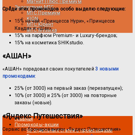
Магнит Плюс Премиум
Экосистема МТС
Среди этих промокодов особо выделю следующие:
МТС Премиум
KION
15% на чай «Принцесса Нури», «Принцесса
МТС Юрент
Канди» и «Шах»;
МТС Музыка
15% на парфюм Premium- и Luxury-брендов;
15% на косметика SHIKstudio.
«АШАН»
«АШАН» порадовал своих покупателей
3 новыми
промокодами
:
25% (от 3000) на первый заказ (перезапущен);
10% (от 3000) и 25% (от 3000) на повторные
заказы (новые).
«Яндекс Путешествия»
Главная
Промокоды-акции
Сервис по бронированиям «Яндекс Путешествия»
98 отдельных статей с промокодами