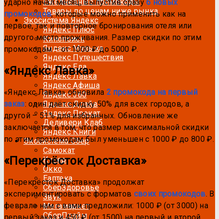
Ежедневные промокоды
ударно начал месяц, выпустив сразу
6 новых
Товары по ценам ниже рынка
промокодов
, которые можно применить как на
Экосистема Яндекс
первое, так и повторное бронирования отеля или
Яндекс Плюс
другого место проживания. Размер скидки по этим
Кинопоиск
Яндекс Музыка
промокодам – от 1000 ₽ до 5000 ₽.
Яндекс Путешествия
Яндекс Еда
«Яндекс Лавка»
Яндекс Лавка
Яндекс Афиша
«Яндекс Лавка» обновила
2 промокода на первый
Яндекс 360
Яндекс Драйв
заказ
: один даёт скидку 50% для всех городов, а
Яндекс Прокат
другой – 51% для избранных. Обновление же
Деливери Клаб
заключается в том, что размер максимальной скидки
Яндекс Книги
по этим промокодам был уменьшен с 1000 ₽ до 800 ₽.
Экосистема Сбер
Самокат
«Перекрёсток Доставка»
Купер
Окко
Еаптека
«Перекрёсток Доставка» продолжат
СберЗдоровье
экспериментировать с форматов
своих промокодов
. В
Звук
феврале нам с вами предложили: 1000 ₽ (от 3000) на
Мегамаркет
СберПрайм
первый заказ и 450 ₽ (от 1500) на первый и второй