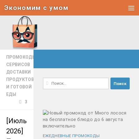
Экономим с умом
Под записью
ПРОМОКОДЫ
СЕРВИСОВ
ДОСТАВКИ
ПРОДУКТОВ
Найти:
И ГОТОВОЙ
ЕДЫ
3
[Июль
2026]
ЕЖЕДНЕВНЫЕ ПРОМОКОДЫ