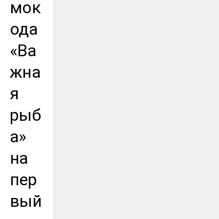
мок
ода
«Ва
жна
я
рыб
а»
на
пер
вый