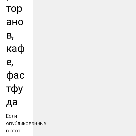
тор
ано
в,
каф
е,
фас
тфу
да
Если
опубликованные
в этот