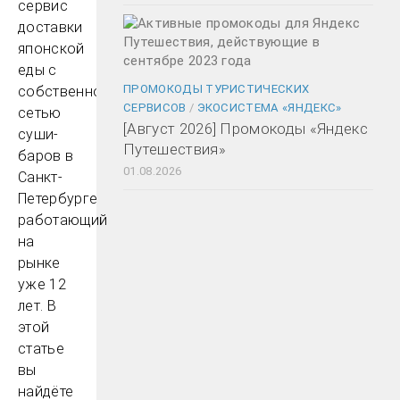
сервис
доставки
японской
еды с
ПРОМОКОДЫ ТУРИСТИЧЕСКИХ
собственной
СЕРВИСОВ
/
ЭКОСИСТЕМА «ЯНДЕКС»
сетью
[Август 2026] Промокоды «Яндекс
суши-
Путешествия»
баров в
01.08.2026
Санкт-
Петербурге,
работающий
на
рынке
уже 12
лет. В
этой
статье
вы
найдёте