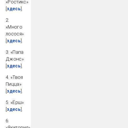
«Ростикс»
[
здесь
].
2.
«Много
лосося»
[
здесь
].
3. «Папа
Джонс»
[
здесь
].
4. «Твоя
Пицца»
[
здесь
].
5. «Ёрш»
[
здесь
].
6.
«Якитория»