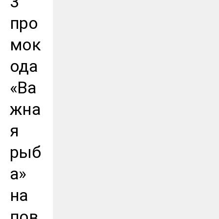
3
про
мок
ода
«Ва
жна
я
рыб
а»
на
пов