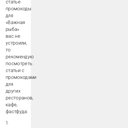
статье
промокоды
для
«Важная
рыба»
вас не
устроили,
то
рекомендую
посмотреть
статьи с
промокодами
для
других
ресторанов,
кафе,
фастфуда:
1.