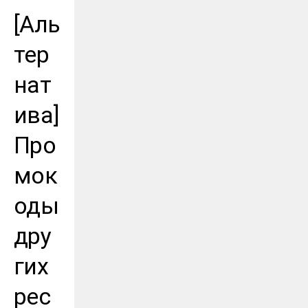
[Аль
тер
нат
ива]
Про
мок
оды
дру
гих
рес