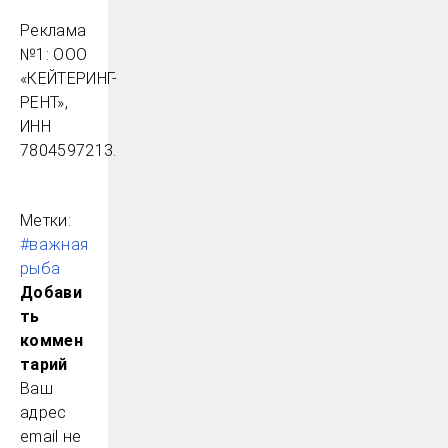
Реклама
№1: ООО
«КЕЙТЕРИНГ-
РЕНТ»,
ИНН
7804597213.
Метки:
#важная
рыба
Добави
ть
коммен
тарий
Ваш
адрес
email не