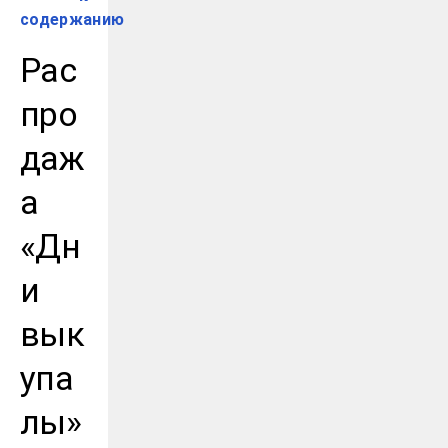
содержанию
Рас
про
даж
а
«Дн
и
вык
упа
лы»