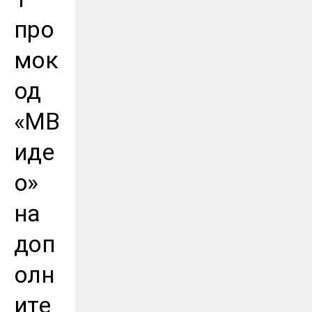
про
мок
од
«МВ
иде
о»
на
доп
олн
ите