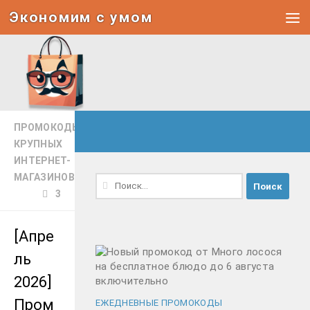
Экономим с умом
Под записью
ПРОМОКОДЫ
КРУПНЫХ
ИНТЕРНЕТ-
МАГАЗИНОВ
Найти:
3
[Апре
ль
2026]
Пром
ЕЖЕДНЕВНЫЕ ПРОМОКОДЫ