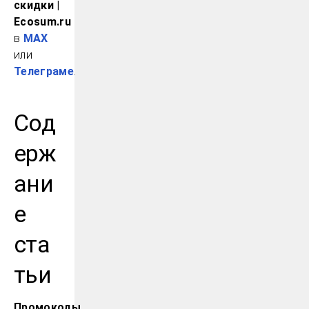
скидки |
Ecosum.ru
в
MAX
или
Телеграме
.
Сод
ерж
ани
е
ста
тьи
Промокоды,