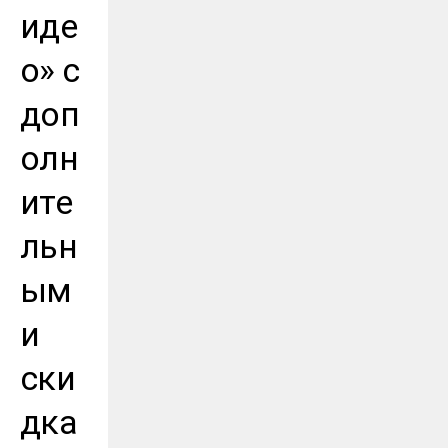
иде
о» с
доп
олн
ите
льн
ым
и
ски
дка