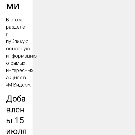
ми
В этом
разделе
я
публикую
основную
информацию
о самых
интересных
акциях в
«М.Видео».
Доба
влен
ы 15
июля