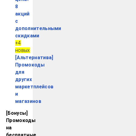
8
акций
с
дополнительными
скидками
+4
новых
[Альтернатива]
Промокоды
для
других
маркетплейсов
и
магазинов
[Бонусы]
Промокоды
на
бесплатные