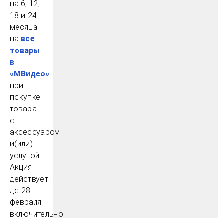
на 6, 12,
18 и 24
месяца
на
все
товары
в
«МВидео»
при
покупке
товара
с
аксессуаром
и(или)
услугой.
Акция
действует
до 28
февраля
включительно.