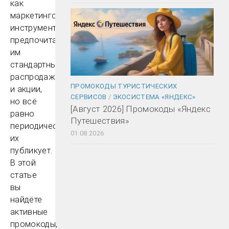
как
маркетинговый
инструмент,
предпочитая
им
стандартные
распродажи
ПРОМОКОДЫ ТУРИСТИЧЕСКИХ
и акции,
СЕРВИСОВ
/
ЭКОСИСТЕМА «ЯНДЕКС»
но всё
[Август 2026] Промокоды «Яндекс
равно
Путешествия»
периодически
01.08.2026
их
публикует.
В этой
статье
вы
найдёте
активные
промокоды,