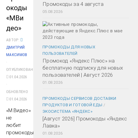
Промокоды за 4 августа
окоды
05.08.2026
«МВи
део»
АВТОР:
ПРОМОКОДЫ ДЛЯ НОВЫХ
ДМИТРИЙ
ПОЛЬЗОВАТЕЛЕЙ
МАКСИМОВ
Промокод «Яндекс Плюс» на
·
бесплатную подписку для новых
ОПУБЛИКОВАНО
пользователей | Август 2026
01.04.2026
01.08.2026
·
ОБНОВЛЕНО
ПРОМОКОДЫ СЕРВИСОВ ДОСТАВКИ
01.04.2026
ПРОДУКТОВ И ГОТОВОЙ ЕДЫ
/
«М.Видео»
ЭКОСИСТЕМА «ЯНДЕКС»
не
[Август 2026] Промокоды «Яндекс
любит
Лавка»
промокоды,
01.08.2026