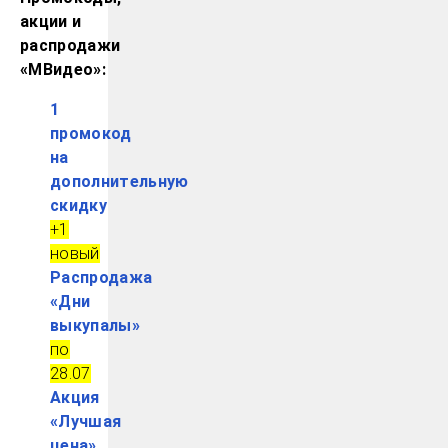
акции и
распродажи
«МВидео»:
1
промокод
на
дополнительную
скидку
+1
новый
Распродажа
«Дни
выкупалы»
по
28.07
Акция
«Лучшая
цена»