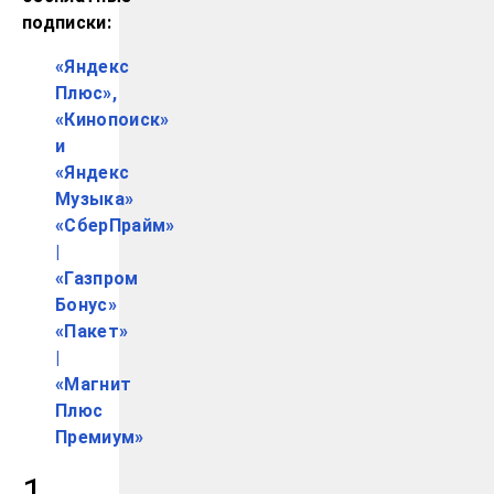
подписки:
«Яндекс
Плюс»,
«Кинопоиск»
и
«Яндекс
Музыка»
«СберПрайм»
|
«Газпром
Бонус»
«Пакет»
|
«Магнит
Плюс
Премиум»
1