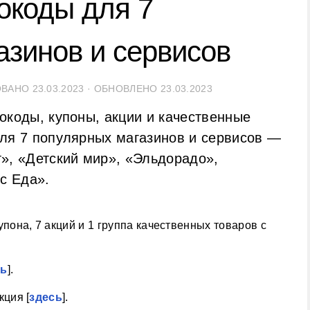
окоды для 7
азинов и сервисов
ОВАНО
23.03.2023
· ОБНОВЛЕНО
23.03.2023
окоды, купоны, акции и качественные
ля 7 популярных магазинов и сервисов —
», «Детский мир», «Эльдорадо»,
с Еда».
упона, 7 акций и 1 группа качественных товаров с
сь
].
кция [
здесь
].