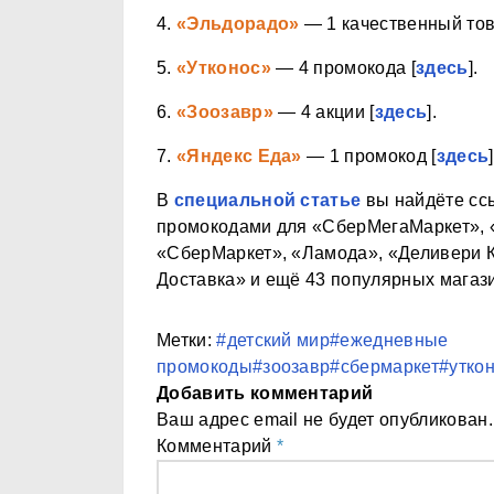
4.
«Эльдорадо»
— 1 качественный тов
5.
«Утконос»
— 4 промокода [
здесь
].
6.
«Зоозавр»
— 4 акции [
здесь
].
7.
«Яндекс Еда»
— 1 промокод [
здесь
]
В
специальной статье
вы найдёте ссы
промокодами для «СберМегаМаркет», «
«СберМаркет», «Ламода», «Деливери К
Доставка» и ещё 43 популярных магази
Метки:
#детский мир
#ежедневные
промокоды
#зоозавр
#сбермаркет
#утко
Добавить комментарий
Ваш адрес email не будет опубликован.
Комментарий
*