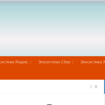
система Яндекс
Экосистема Сбер
Экосистема 
0