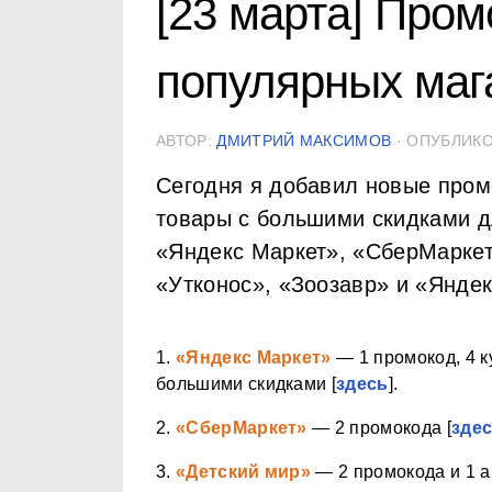
[23 марта] Пром
популярных маг
АВТОР:
ДМИТРИЙ МАКСИМОВ
· ОПУБЛИК
Сегодня я добавил новые пром
товары с большими скидками д
«Яндекс Маркет», «СберМаркет
«Утконос», «Зоозавр» и «Яндек
1.
«Яндекс Маркет»
— 1 промокод, 4 к
большими скидками [
здесь
].
2.
«СберМаркет»
— 2 промокода [
зде
3.
«Детский мир»
— 2 промокода и 1 а