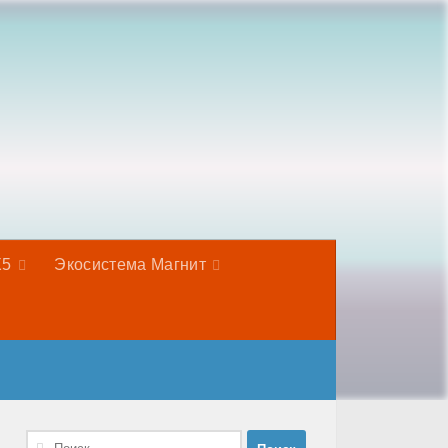
Х5
Экосистема Магнит
Найти: