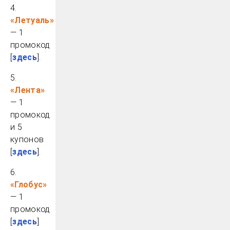
4.
«Летуаль»
— 1
промокод
[
здесь
].
5.
«Лента»
— 1
промокод
и 5
купонов
[
здесь
].
6.
«Глобус»
— 1
промокод
[
здесь
].