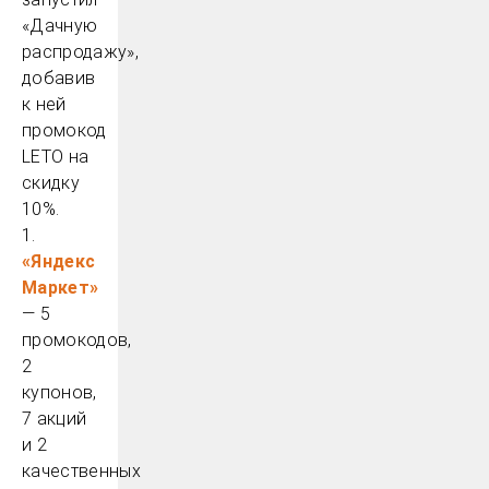
«Дачную
распродажу»,
добавив
к ней
промокод
LETO на
скидку
10%.
1.
«Яндекс
Маркет»
— 5
промокодов,
2
купонов,
7 акций
и 2
качественных