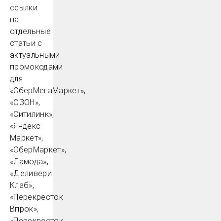
ссылки
на
отдельные
статьи с
актуальными
промокодами
для
«СберМегаМаркет»,
«ОЗОН»,
«Ситилинк»,
«Яндекс
Маркет»,
«СберМаркет»,
«Ламода»,
«Деливери
Клаб»,
«Перекрёсток
Впрок»,
«Перекрёсток