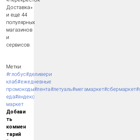
Доставка»
и ещё 44
популярных
магазинов
и
сервисов.
Метки:
#глобус
#деливери
клаб
#ежедневные
промокоды
#лента
#летуаль
#мегамаркет
#сбермаркет
#
еда
#яндекс
маркет
Добави
ть
коммен
тарий