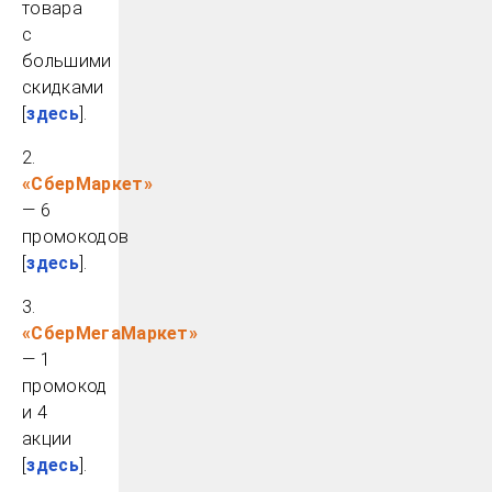
товара
с
большими
скидками
[
здесь
].
2.
«СберМаркет»
— 6
промокодов
[
здесь
].
3.
«СберМегаМаркет»
— 1
промокод
и 4
акции
[
здесь
].