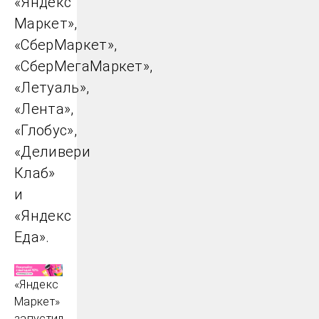
«Яндекс
Маркет»,
«CберМаркет»,
«СберМегаМаркет»,
«Летуаль»,
«Лента»,
«Глобус»,
«Деливери
Клаб»
и
«Яндекс
Еда».
«Яндекс
Маркет»
запустил