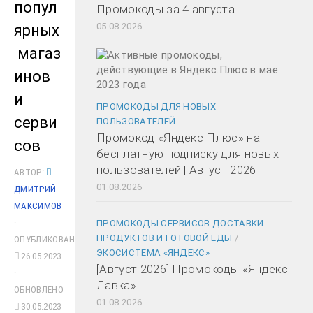
попул
Промокоды за 4 августа
05.08.2026
ярных
магаз
инов
и
ПРОМОКОДЫ ДЛЯ НОВЫХ
серви
ПОЛЬЗОВАТЕЛЕЙ
Промокод «Яндекс Плюс» на
сов
бесплатную подписку для новых
пользователей | Август 2026
АВТОР:
01.08.2026
ДМИТРИЙ
МАКСИМОВ
·
ПРОМОКОДЫ СЕРВИСОВ ДОСТАВКИ
ПРОДУКТОВ И ГОТОВОЙ ЕДЫ
/
ОПУБЛИКОВАНО
ЭКОСИСТЕМА «ЯНДЕКС»
26.05.2023
[Август 2026] Промокоды «Яндекс
·
Лавка»
ОБНОВЛЕНО
01.08.2026
30.05.2023