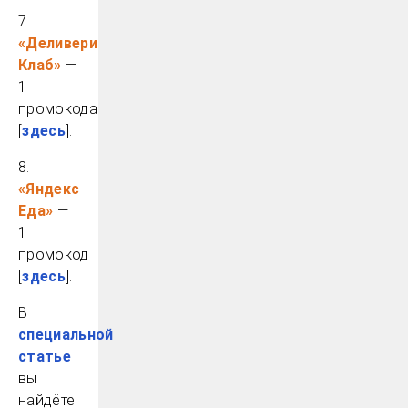
7.
«Деливери
Клаб»
—
1
промокода
[
здесь
].
8.
«Яндекс
Еда»
—
1
промокод
[
здесь
].
В
специальной
статье
вы
найдёте