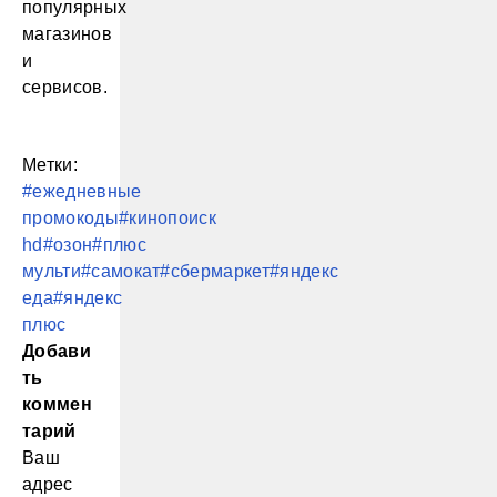
популярных
магазинов
и
сервисов.
Метки:
#ежедневные
промокоды
#кинопоиск
hd
#озон
#плюс
мульти
#самокат
#сбермаркет
#яндекс
еда
#яндекс
плюс
Добави
ть
коммен
тарий
Ваш
адрес