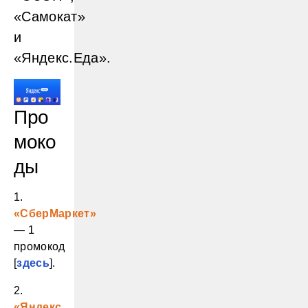
«Самокат»
и
«Яндекс.Еда».
Про
моко
ды
1.
«СберМаркет»
— 1
промокод
[
здесь
].
2.
«Яндекс