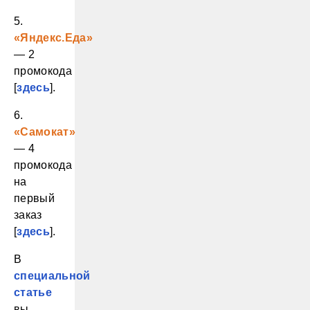
5.
«Яндекс.Еда»
— 2
промокода
[
здесь
].
6.
«Самокат»
— 4
промокода
на
первый
заказ
[
здесь
].
В
специальной
статье
вы