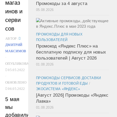
магаз
Промокоды за 4 августа
05.08.2026
инов и
серви
сов
ПРОМОКОДЫ ДЛЯ НОВЫХ
АВТОР:
ПОЛЬЗОВАТЕЛЕЙ
ДМИТРИЙ
Промокод «Яндекс Плюс» на
МАКСИМОВ
бесплатную подписку для новых
·
пользователей | Август 2026
ОПУБЛИКОВАНО
01.08.2026
05.05.2022
·
ПРОМОКОДЫ СЕРВИСОВ ДОСТАВКИ
ОБНОВЛЕНО
ПРОДУКТОВ И ГОТОВОЙ ЕДЫ
/
06.05.2022
ЭКОСИСТЕМА «ЯНДЕКС»
[Август 2026] Промокоды «Яндекс
5 мая
Лавка»
мы
01.08.2026
добавили