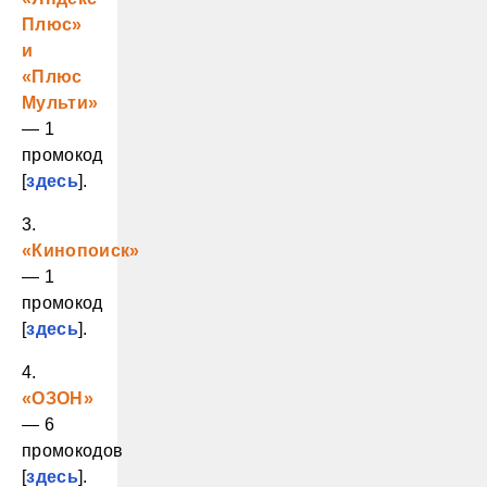
Плюс»
и
«Плюс
Мульти»
— 1
промокод
[
здесь
].
3.
«Кинопоиск»
— 1
промокод
[
здесь
].
4.
«ОЗОН»
— 6
промокодов
[
здесь
].