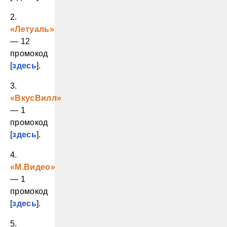
2.
«Летуаль»
— 12
промокод
[
здесь
].
3.
«ВкусВилл»
— 1
промокод
[
здесь
].
4.
«М.Видео»
— 1
промокод
[
здесь
].
5.