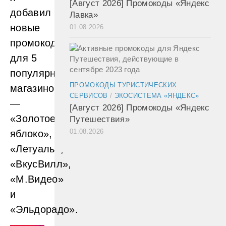
[Август 2026] Промокоды «Яндекс
добавил
Лавка»
новые
01.08.2026
промокоды
для 5
популярных
ПРОМОКОДЫ ТУРИСТИЧЕСКИХ
магазинов
СЕРВИСОВ
/
ЭКОСИСТЕМА «ЯНДЕКС»
—
[Август 2026] Промокоды «Яндекс
«Золотое
Путешествия»
01.08.2026
яблоко»,
«Летуаль»,
«ВкусВилл»,
«М.Видео»
и
«Эльдорадо».