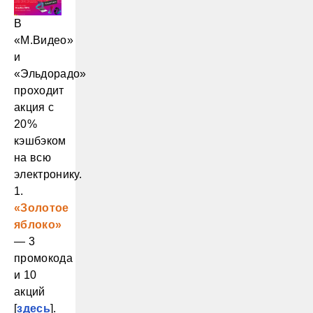
В
«М.Видео»
и
«Эльдорадо»
проходит
акция с
20%
кэшбэком
на всю
электронику.
1.
«Золотое
яблоко»
— 3
промокода
и 10
акций
[
здесь
].