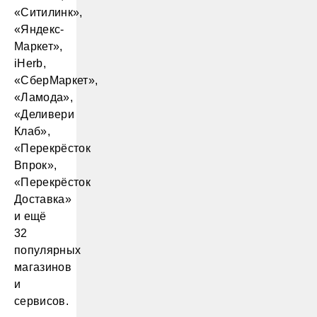
«Ситилинк»,
«Яндекс-
Маркет»,
iHerb,
«СберМаркет»,
«Ламода»,
«Деливери
Клаб»,
«Перекрёсток
Впрок»,
«Перекрёсток
Доставка»
и ещё
32
популярных
магазинов
и
сервисов.