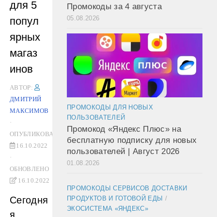
для 5
Промокоды за 4 августа
05.08.2026
попул
ярных
магаз
инов
АВТОР:
ДМИТРИЙ
ПРОМОКОДЫ ДЛЯ НОВЫХ
МАКСИМОВ
ПОЛЬЗОВАТЕЛЕЙ
·
Промокод «Яндекс Плюс» на
ОПУБЛИКОВАНО
бесплатную подписку для новых
16.10.2022
пользователей | Август 2026
·
01.08.2026
ОБНОВЛЕНО
16.10.2022
ПРОМОКОДЫ СЕРВИСОВ ДОСТАВКИ
ПРОДУКТОВ И ГОТОВОЙ ЕДЫ
/
Сегодня
ЭКОСИСТЕМА «ЯНДЕКС»
я