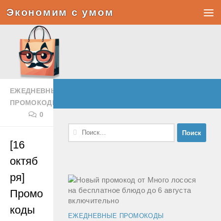
Экономим с умом
Под записью
ЕЖЕДНЕВНЫЕ
ПРОМОКОДЫ
0
Найти:
[16
октяб
ря]
Промо
коды
ЕЖЕДНЕВНЫЕ ПРОМОКОДЫ