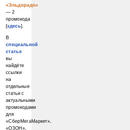
«Эльдорадо»
— 2
промокода
[
здесь
].
В
специальной
статье
вы
найдёте
ссылки
на
отдельные
статьи с
актуальными
промокодами
для
«СберМегаМаркет»,
«ОЗОН»,