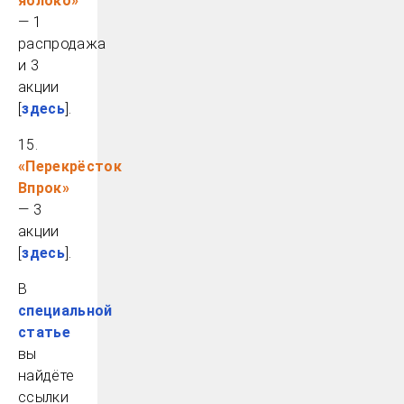
яблоко»
— 1
распродажа
и 3
акции
[
здесь
].
15.
«Перекрёсток
Впрок»
— 3
акции
[
здесь
].
В
специальной
статье
вы
найдёте
ссылки