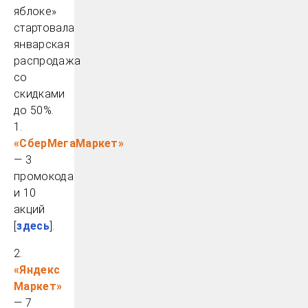
яблоке»
стартовала
январская
распродажа
со
скидками
до 50%.
1.
«СберМегаМаркет»
— 3
промокода
и 10
акций
[
здесь
].
2.
«Яндекс
Маркет»
— 7