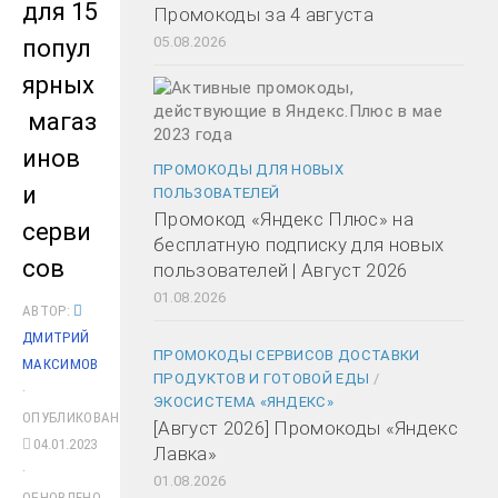
для 15
Промокоды за 4 августа
05.08.2026
попул
ярных
магаз
инов
ПРОМОКОДЫ ДЛЯ НОВЫХ
и
ПОЛЬЗОВАТЕЛЕЙ
Промокод «Яндекс Плюс» на
серви
бесплатную подписку для новых
сов
пользователей | Август 2026
01.08.2026
АВТОР:
ДМИТРИЙ
ПРОМОКОДЫ СЕРВИСОВ ДОСТАВКИ
МАКСИМОВ
ПРОДУКТОВ И ГОТОВОЙ ЕДЫ
/
·
ЭКОСИСТЕМА «ЯНДЕКС»
ОПУБЛИКОВАНО
[Август 2026] Промокоды «Яндекс
04.01.2023
Лавка»
·
01.08.2026
ОБНОВЛЕНО