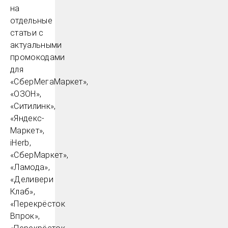
на
отдельные
статьи с
актуальными
промокодами
для
«СберМегаМаркет»,
«ОЗОН»,
«Ситилинк»,
«Яндекс-
Маркет»,
iHerb,
«СберМаркет»,
«Ламода»,
«Деливери
Клаб»,
«Перекрёсток
Впрок»,