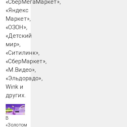
«СберМегаМаркет»,
«Яндекс
Маркет»,
«ОЗОН»,
«Детский
мир»,
«Ситилинк»,
«СберМаркет»,
«М.Видео»,
«Эльдорадо»,
Wink и
других.
В
«Золотом