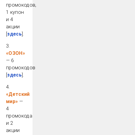
промокодов,
1 купон
и 4
акции
[
здесь
].
3.
«ОЗОН»
— 6
промокодов
[
здесь
].
4.
«Детский
мир»
—
4
промокода
и 2
акции