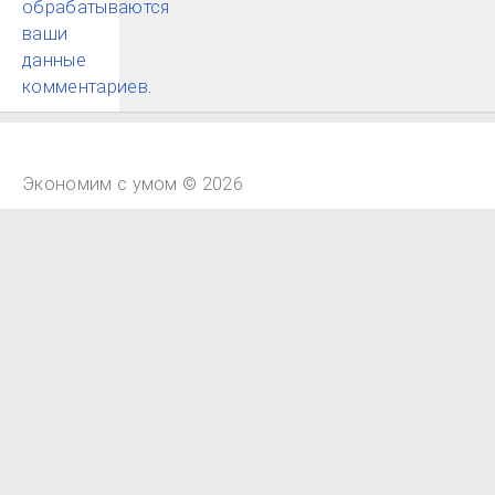
обрабатываются
ваши
данные
комментариев
.
Экономим с умом © 2026