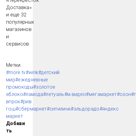
«Перекрёсток
Доставка»
и ещё 32
популярных
магазинов
и
сервисов.
Метки:
#more.tv
#wink
#детский
мир
#ежедневные
промокоды
#золотое
яблоко
#ламода
#летуаль
#м.видео
#мегамаркет
#озон
#
впрок
#рив
гош
#сбермаркет
#ситилинк
#эльдорадо
#яндекс
маркет
Добави
ть