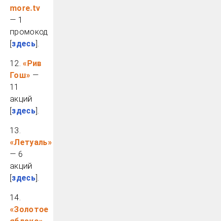
more.tv
— 1
промокод
[
здесь
].
12.
«Рив
Гош»
—
11
акций
[
здесь
].
13.
«Летуаль»
— 6
акций
[
здесь
].
14.
«Золотое