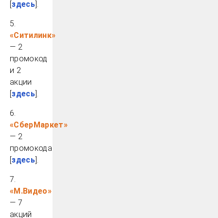
[
здесь
].
5.
«Ситилинк»
— 2
промокод
и 2
акции
[
здесь
].
6.
«СберМаркет»
— 2
промокода
[
здесь
].
7.
«М.Видео»
— 7
акций