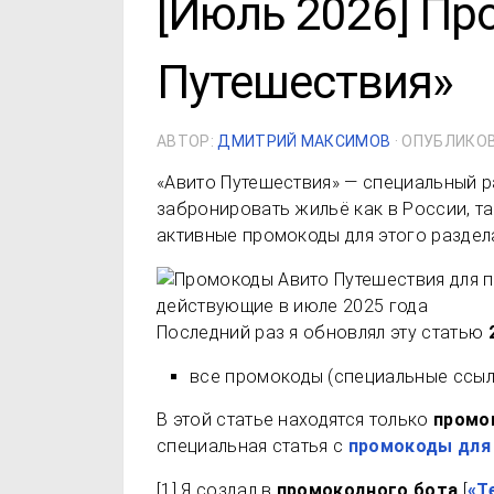
[Июль 2026] Пр
Путешествия»
АВТОР:
ДМИТРИЙ МАКСИМОВ
· ОПУБЛИКО
«Авито Путешествия» — специальный р
забронировать жильё как в России, так
активные промокоды для этого раздела
Последний раз я обновлял эту статью
все промокоды (специальные ссыл
В этой статье находятся только
промо
специальная статья с
промокоды для
[1]
Я создал в
промокодного бота
[
«Т