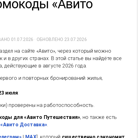
омокоды «Авито
ВАНО
01.07.2026
· ОБНОВЛЕНО
23.07.2026
аздел на сайте «Авито», через который можно
 и в других странах. В этой статье вы найдёте все
, действующие в августе 2026 года.
23 июля
:
ки) проверены на работоспособность.
коды для «Авито Путешествия»
, но также есть
 «Авито Доставка»
.
елеграм»
|
MAX
], который
существенно сэкономит