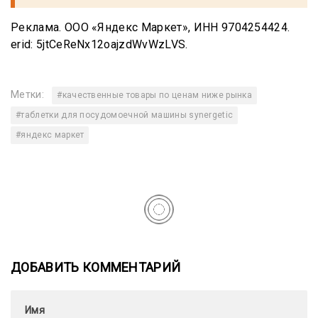
Реклама. ООО «Яндекс Маркет», ИНН 9704254424.
erid: 5jtCeReNx12oajzdWvWzLVS.
Метки:
#качественные товары по ценам ниже рынка
#таблетки для посудомоечной машины synergetic
#яндекс маркет
ДОБАВИТЬ КОММЕНТАРИЙ
Имя