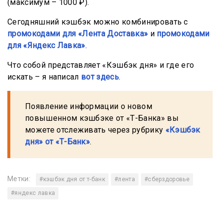
(максимум – 1000 ₽).
Сегодняшний кэшбэк можно комбинировать с
промокодами для «Лента Доставка»
и
промокодами
для «Яндекс Лавка»
.
Что собой представляет «Кэшбэк дня» и где его
искать – я написал
вот здесь
.
Появление информации о новом
повышенном кэшбэке от «Т-Банка» вы
можете отслеживать через рубрику
«Кэшбэк
дня» от «Т-Банк»
.
Метки:
#кэшбэк дня от т-банк
#лента
#сберздоровье
#яндекс лавка