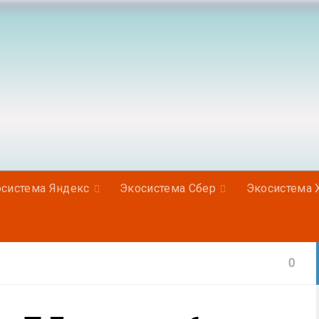
система Яндекс
Экосистема Сбер
Экосистема 
0