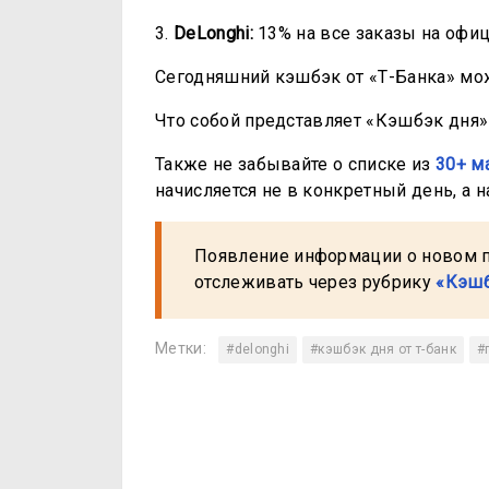
3.
DeLonghi:
13% на все заказы на офиц
Сегодняшний кэшбэк от «Т-Банка» мо
Что собой представляет «Кэшбэк дня» 
Также не забывайте о списке из
30+ м
начисляется не в конкретный день, а н
Появление информации о новом 
отслеживать через рубрику
«Кэшб
Метки:
#delonghi
#кэшбэк дня от т-банк
#