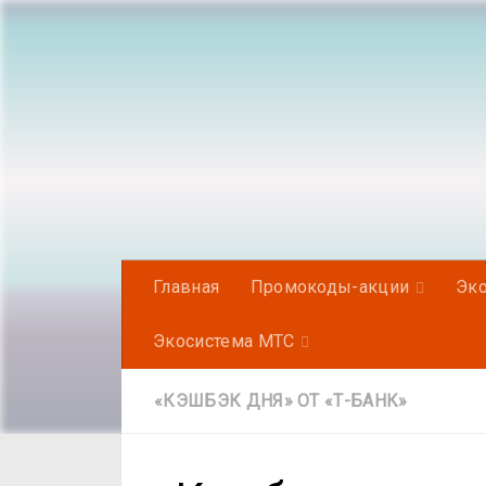
Под записью
Главная
Промокоды-акции
Эко
Экосистема МТС
«КЭШБЭК ДНЯ» ОТ «Т-БАНК»