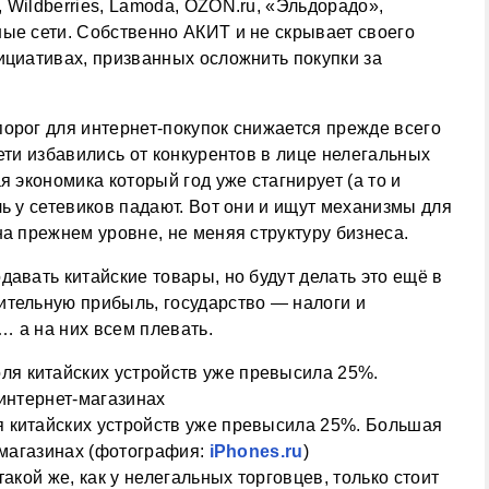
 Wildberries, Lamoda, OZON.ru, «Эльдорадо»,
ые сети. Собственно АКИТ и не скрывает своего
ициативах, призванных осложнить покупки за
орог для интернет-покупок снижается прежде всего
ети избавились от конкурентов в лице нелегальных
я экономика который год уже стагнирует (а то и
ль у сетевиков падают. Вот они и ищут механизмы для
на прежнем уровне, не меняя структуру бизнеса.
давать китайские товары, но будут делать это ещё в
ительную прибыль, государство — налоги и
 а на них всем плевать.
 китайских устройств уже превысила 25%. Большая
т-магазинах (фотография:
iPhones.ru
)
акой же, как у нелегальных торговцев, только стоит