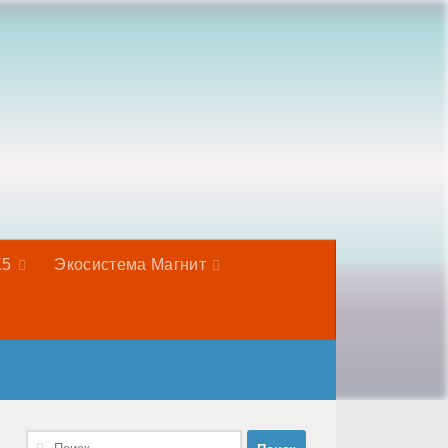
Х5
Экосистема Магнит
Найти: