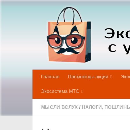
Под записью
Главная
Промокоды-акции
Эко
Экосистема МТС
МЫСЛИ ВСЛУХ
/
НАЛОГИ, ПОШЛИН