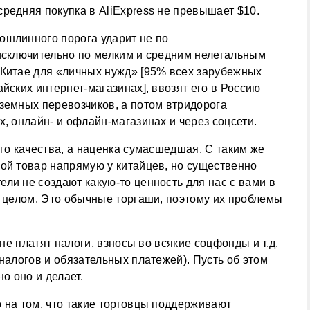
редняя покупка в AliExpress не превышает $10.
ошлинного порога ударит не по
 исключительно по мелким и средним нелегальным
 Китае для «личных нужд» [95% всех зарубежных
йских интернет-магазинах], ввозят его в Россию
земных перевозчиков, а потом втридорога
, онлайн- и офлайн-магазинах и через соцсети.
ого качества, а наценка сумасшедшая. С таким же
ой товар напрямую у китайцев, но существенно
ли не создают какую-то ценность для нас с вами в
в целом. Это обычные торгаши, поэтому их проблемы
 не платят налоги, взносы во всякие соцфонды и т.д.
налогов и обязательных платежей). Пусть об этом
о оно и делает.
 на том, что такие торговцы поддерживают