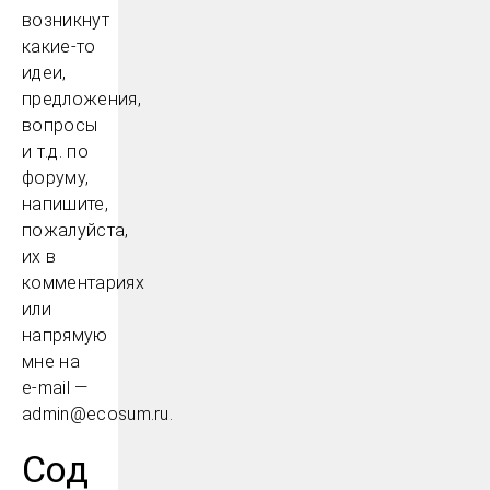
возникнут
какие-то
идеи,
предложения,
вопросы
и т.д. по
форуму,
напишите,
пожалуйста,
их в
комментариях
или
напрямую
мне на
e-mail —
admin@ecosum.ru.
Сод