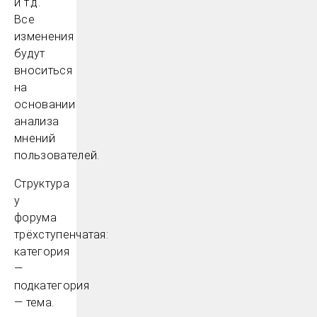
и т.д.
Все
изменения
будут
вноситься
на
основании
анализа
мнений
пользователей.
Структура
у
форума
трёхступенчатая:
категория
—
подкатегория
— тема.