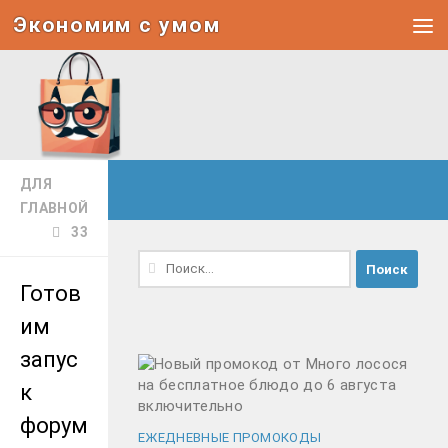
Экономим с умом
Под записью
ДЛЯ
ГЛАВНОЙ
33
Найти:
Готов
им
запус
к
форум
ЕЖЕДНЕВНЫЕ ПРОМОКОДЫ