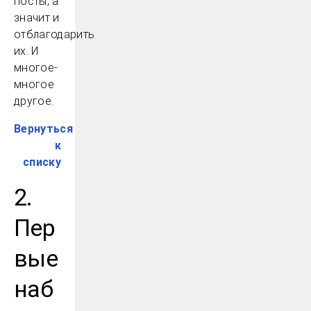
посты, а
значит и
отблагодарить
их. И
многое-
многое
другое.
Вернуться
к
списку
2.
Пер
вые
наб