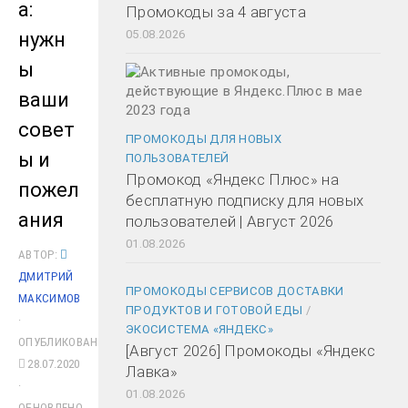
а:
Промокоды за 4 августа
05.08.2026
нужн
ы
ваши
совет
ПРОМОКОДЫ ДЛЯ НОВЫХ
ы и
ПОЛЬЗОВАТЕЛЕЙ
Промокод «Яндекс Плюс» на
пожел
бесплатную подписку для новых
ания
пользователей | Август 2026
01.08.2026
АВТОР:
ДМИТРИЙ
ПРОМОКОДЫ СЕРВИСОВ ДОСТАВКИ
МАКСИМОВ
ПРОДУКТОВ И ГОТОВОЙ ЕДЫ
/
·
ЭКОСИСТЕМА «ЯНДЕКС»
ОПУБЛИКОВАНО
[Август 2026] Промокоды «Яндекс
28.07.2020
Лавка»
·
01.08.2026
ОБНОВЛЕНО