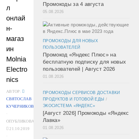
Промокоды за 4 августа
л
05.08.2026
онлай
н-
магаз
ПРОМОКОДЫ ДЛЯ НОВЫХ
ин
ПОЛЬЗОВАТЕЛЕЙ
Промокод «Яндекс Плюс» на
Molnia
бесплатную подписку для новых
Electro
пользователей | Август 2026
01.08.2026
nics
АВТОР:
ПРОМОКОДЫ СЕРВИСОВ ДОСТАВКИ
СВЯТОСЛАВ
ПРОДУКТОВ И ГОТОВОЙ ЕДЫ
/
ЭКОСИСТЕМА «ЯНДЕКС»
КУЧЕРНИКОВ
[Август 2026] Промокоды «Яндекс
·
Лавка»
ОПУБЛИКОВАНО
01.08.2026
21.10.2019
·