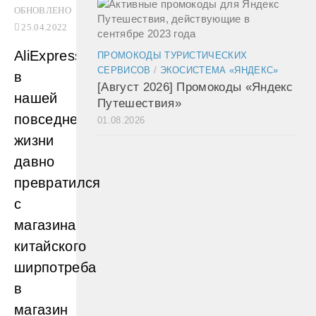
ОБНОВЛЕНО
25.04.2022
AliExpress
ПРОМОКОДЫ ТУРИСТИЧЕСКИХ
СЕРВИСОВ
/
ЭКОСИСТЕМА «ЯНДЕКС»
в
[Август 2026] Промокоды «Яндекс
нашей
Путешествия»
повседневной
01.08.2026
жизни
давно
превратился
с
магазина
китайского
ширпотреба
в
магазин