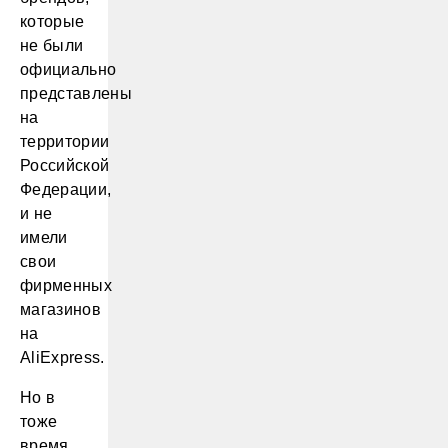
которые
не были
официально
представлены
на
территории
Российской
Федерации,
и не
имели
свои
фирменных
магазинов
на
AliExpress.
Но в
тоже
время