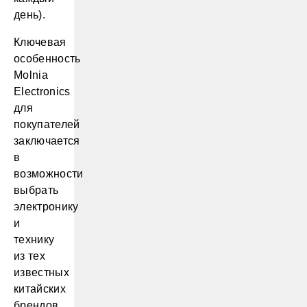
день).
Ключевая
особенность
Molnia
Electronics
для
покупателей
заключается
в
возможности
выбрать
электронику
и
технику
из тех
известных
китайских
брендов,