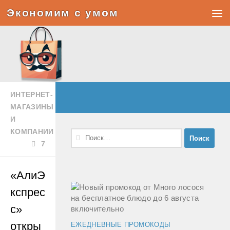
Экономим с умом
Под записью
ИНТЕРНЕТ-
МАГАЗИНЫ
И
КОМПАНИИ
Найти:
7
«АлиЭ
кспрес
с»
откры
ЕЖЕДНЕВНЫЕ ПРОМОКОДЫ