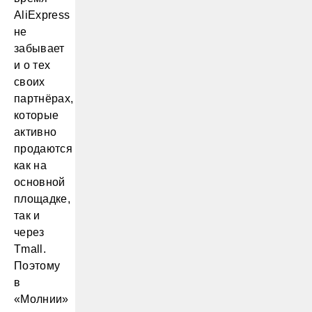
AliExpress
не
забывает
и о тех
своих
партнёрах,
которые
активно
продаются
как на
основной
площадке,
так и
через
Tmall.
Поэтому
в
«Молнии»