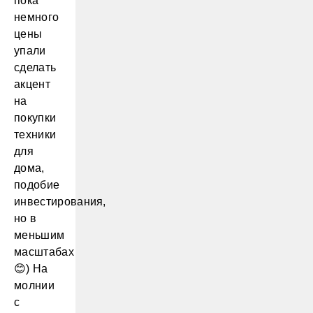
пока
немного
цены
упали
сделать
акцент
на
покупки
техники
для
дома,
подобие
инвестирования,
но в
меньшим
масштабах
😊) На
молнии
с