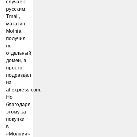
случае с
русским
Tmall,
магазин
Molnia
получил
не
отдельный
домен, а
просто
подраздел
на
aliexpress.com.
Но
благодаря
этому за
покупки
в
«Молнии»