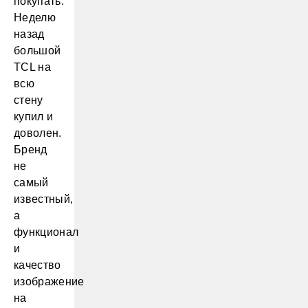
покупать.
Неделю
назад
большой
TCL на
всю
стену
купил и
доволен.
Бренд
не
самый
известный,
а
функционал
и
качество
изображение
на