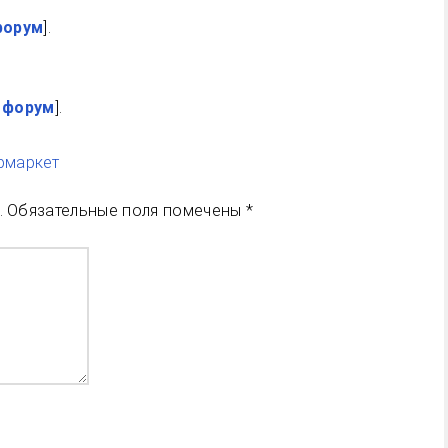
форум
].
|
форум
].
рмаркет
.
Обязательные поля помечены
*