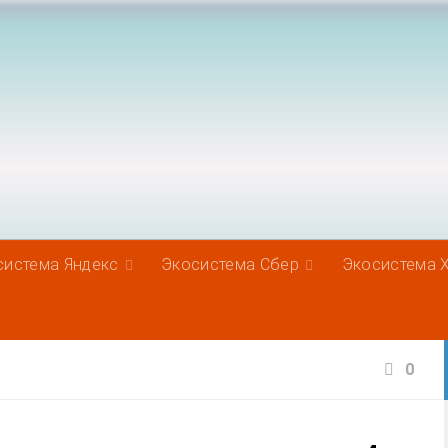
система Яндекс
Экосистема Сбер
Экосистема 
0