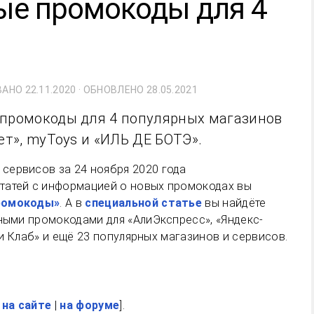
вые промокоды для 4
ВАНО
22.11.2020
· ОБНОВЛЕНО
28.05.2021
 промокоды для 4 популярных магазинов
ет», myToys и «ИЛЬ ДЕ БОТЭ».
татей с информацией о новых промокодах вы
ромокоды»
. А в
специальной статье
вы найдёте
ьными промокодами для «АлиЭкспресс», «Яндекс-
ери Клаб» и ещё 23 популярных магазинов и сервисов.
на сайте
|
на форуме
].