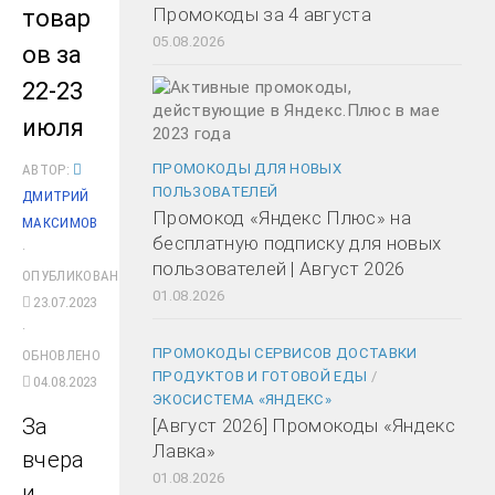
Промокоды за 4 августа
товар
05.08.2026
ов за
22-23
июля
ПРОМОКОДЫ ДЛЯ НОВЫХ
АВТОР:
ПОЛЬЗОВАТЕЛЕЙ
ДМИТРИЙ
Промокод «Яндекс Плюс» на
МАКСИМОВ
бесплатную подписку для новых
·
пользователей | Август 2026
ОПУБЛИКОВАНО
01.08.2026
23.07.2023
·
ПРОМОКОДЫ СЕРВИСОВ ДОСТАВКИ
ОБНОВЛЕНО
ПРОДУКТОВ И ГОТОВОЙ ЕДЫ
/
04.08.2023
ЭКОСИСТЕМА «ЯНДЕКС»
За
[Август 2026] Промокоды «Яндекс
Лавка»
вчера
01.08.2026
и