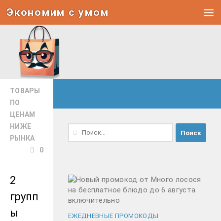
Экономим с умом
Под записью
ТОВАРЫ
ПО
ЦЕНАМ
НИЖЕ
Найти:
РЫНКА
0
2
групп
ы
ЕЖЕДНЕВНЫЕ ПРОМОКОДЫ