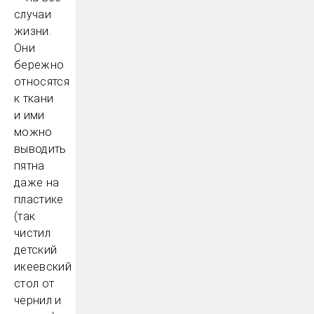
случаи
жизни.
Они
бережно
относятся
к ткани
и ими
можно
выводить
пятна
даже на
пластике
(так
чистил
детский
икеевский
стол от
чернил и