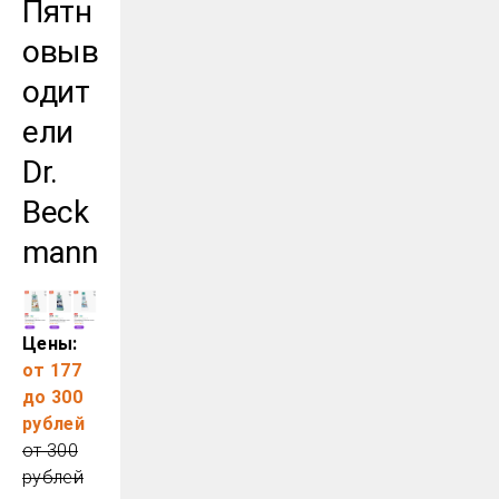
Пятн
овыв
одит
ели
Dr.
Beck
mann
Цены:
от 177
до 300
рублей
от 300
рублей