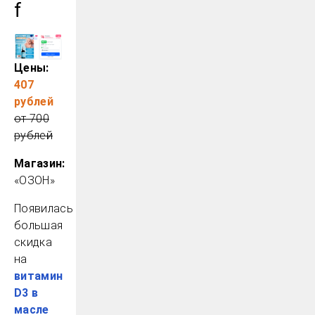
f
Цены:
407
рублей
от 700
рублей
Магазин:
«ОЗОН»
Появилась
большая
скидка
на
витамин
D3 в
масле