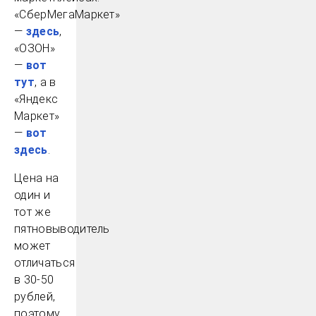
«СберМегаМаркет»
—
здесь
,
«ОЗОН»
—
вот
тут
, а в
«Яндекс
Маркет»
—
вот
здесь
.
Цена на
один и
тот же
пятновыводитель
может
отличаться
в 30-50
рублей,
поэтому