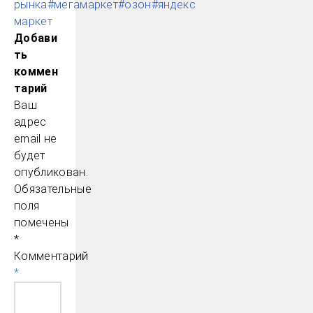
рынка
#мегамаркет
#озон
#яндекс
маркет
Добави
ть
коммен
тарий
Ваш
адрес
email не
будет
опубликован.
Обязательные
поля
помечены
*
Комментарий
*