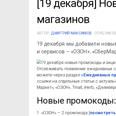
[19 декабря] Н
магазинов
АВТОР:
ДМИТРИЙ МАКСИМОВ
· ОПУБЛИКО
19 декабря мы добавили новы
и сервисов – «ОЗОН», «СберМа
Отслеживать появление ежедневных с
можете через раздел
«Ежедневные п
ссылки на отдельные статьи с актуал
Маркет», «ОЗОН», Tmall, iHerb, «Делив
Новые промокоды:
1. «ОЗОН» — 2 промокода [
посмотреть