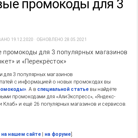
овые промокоды для 3
ВАНО
19.12.2020
· ОБНОВЛЕНО
28.05.2021
е промокоды для 3 популярных магазинов
ркет» и «Перекрёсток»
татей с информацией о новых промокодах вы
ромокоды»
. А в
специальной статье
вы найдёте
ьными промокодами для «АлиЭкспресс», «Яндекс-
ери Клаб» и ещё 26 популярных магазинов и сервисов.
 на нашем сайте
|
на форуме
].