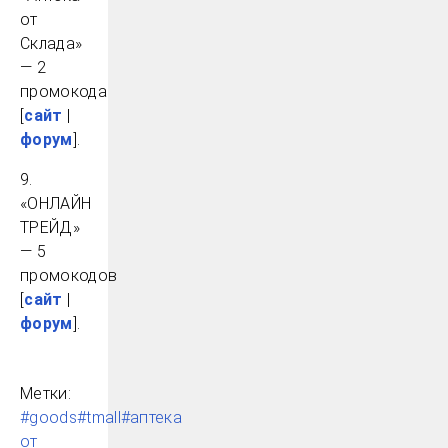
от
Склада»
— 2
промокода
[
сайт
|
форум
].
9.
«ОНЛАЙН
ТРЕЙД»
— 5
промокодов
[
сайт
|
форум
].
Метки:
#goods
#tmall
#аптека
от