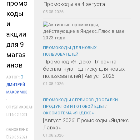
промо
Промокоды за 4 августа
05.08.2026
коды
и
акции
для 9
ПРОМОКОДЫ ДЛЯ НОВЫХ
магаз
ПОЛЬЗОВАТЕЛЕЙ
Промокод «Яндекс Плюс» на
инов
бесплатную подписку для новых
пользователей | Август 2026
АВТОР:
01.08.2026
ДМИТРИЙ
МАКСИМОВ
·
ПРОМОКОДЫ СЕРВИСОВ ДОСТАВКИ
ПРОДУКТОВ И ГОТОВОЙ ЕДЫ
/
ОПУБЛИКОВАНО
ЭКОСИСТЕМА «ЯНДЕКС»
16.02.2021
[Август 2026] Промокоды «Яндекс
·
Лавка»
ОБНОВЛЕНО
01.08.2026
28.05.2021