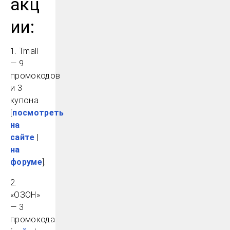
акц
ии:
1. Tmall
— 9
промокодов
и 3
купона
[
посмотреть
на
сайте
|
на
форуме
].
2.
«ОЗОН»
— 3
промокода