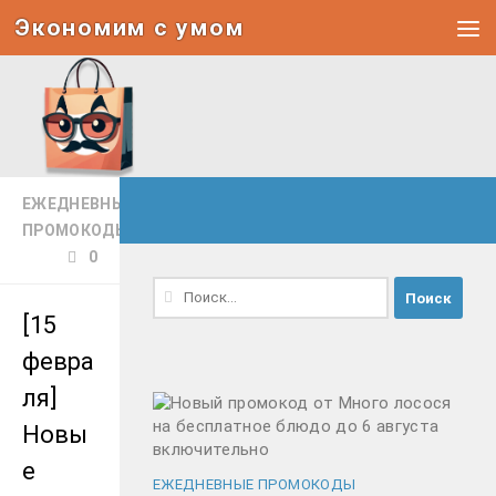
Экономим с умом
Под записью
ЕЖЕДНЕВНЫЕ
ПРОМОКОДЫ
0
Найти:
[15
февра
ля]
Новы
е
ЕЖЕДНЕВНЫЕ ПРОМОКОДЫ