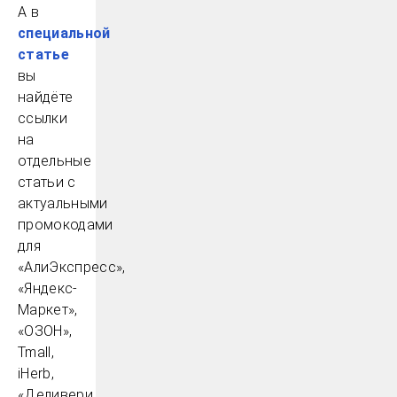
А в
специальной
статье
вы
найдёте
ссылки
на
отдельные
статьи с
актуальными
промокодами
для
«АлиЭкспресс»,
«Яндекс-
Маркет»,
«ОЗОН»,
Tmall,
iHerb,
«Деливери