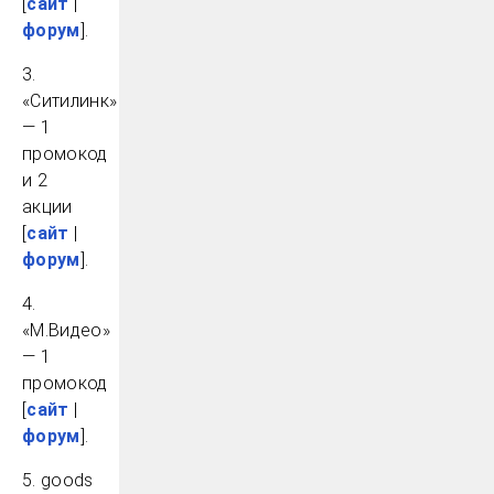
[
сайт
|
форум
].
3.
«Ситилинк»
— 1
промокод
и 2
акции
[
сайт
|
форум
].
4.
«М.Видео»
— 1
промокод
[
сайт
|
форум
].
5. goods