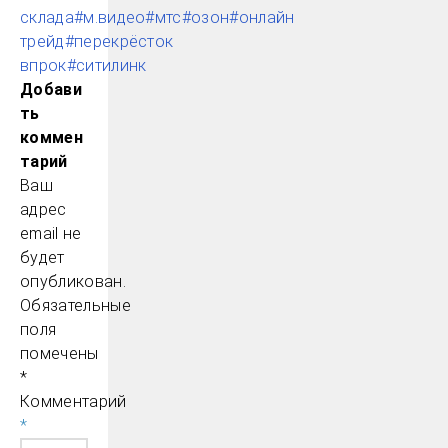
склада
#м.видео
#мтс
#озон
#онлайн
трейд
#перекрёсток
впрок
#ситилинк
Добави
ть
коммен
тарий
Ваш
адрес
email не
будет
опубликован.
Обязательные
поля
помечены
*
Комментарий
*