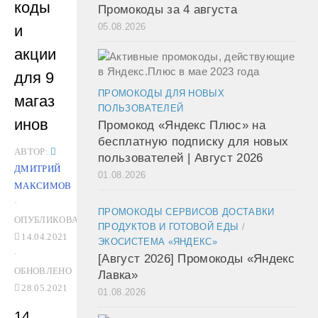
коды
Промокоды за 4 августа
05.08.2026
и
акции
для 9
ПРОМОКОДЫ ДЛЯ НОВЫХ
магаз
ПОЛЬЗОВАТЕЛЕЙ
инов
Промокод «Яндекс Плюс» на
бесплатную подписку для новых
АВТОР:
пользователей | Август 2026
ДМИТРИЙ
01.08.2026
МАКСИМОВ
·
ПРОМОКОДЫ СЕРВИСОВ ДОСТАВКИ
ОПУБЛИКОВАНО
ПРОДУКТОВ И ГОТОВОЙ ЕДЫ
/
14.04.2021
ЭКОСИСТЕМА «ЯНДЕКС»
·
[Август 2026] Промокоды «Яндекс
ОБНОВЛЕНО
Лавка»
28.05.2021
01.08.2026
14