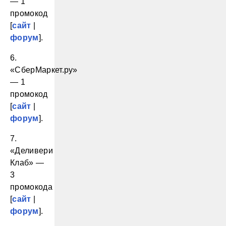
— 1
промокод
[
сайт
|
форум
].
6.
«СберМаркет.ру»
— 1
промокод
[
сайт
|
форум
].
7.
«Деливери
Клаб» —
3
промокода
[
сайт
|
форум
].