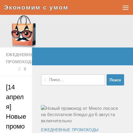
Экономим с умом
Под записью
ЕЖЕДНЕВНЫЕ
ПРОМОКОДЫ
0
Найти:
[14
апрел
я]
Новые
промо
ЕЖЕДНЕВНЫЕ ПРОМОКОДЫ