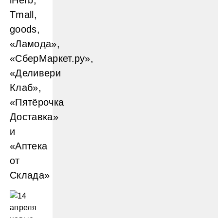
iHerb,
Tmall,
goods,
«Ламода»,
«СберМаркет.ру»,
«Деливери
Клаб»,
«Пятёрочка
Доставка»
и
«Аптека
от
Склада»