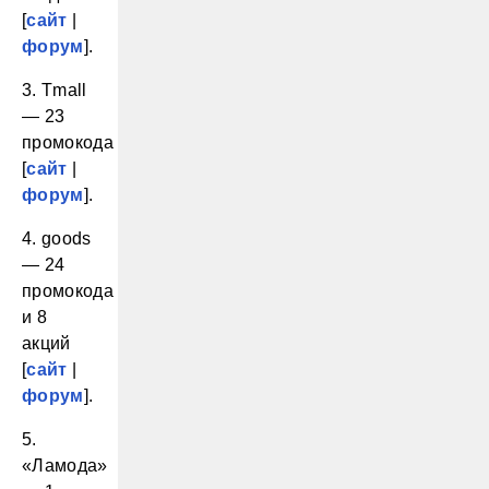
[
сайт
|
форум
].
3. Tmall
— 23
промокода
[
сайт
|
форум
].
4. goods
— 24
промокода
и 8
акций
[
сайт
|
форум
].
5.
«Ламода»