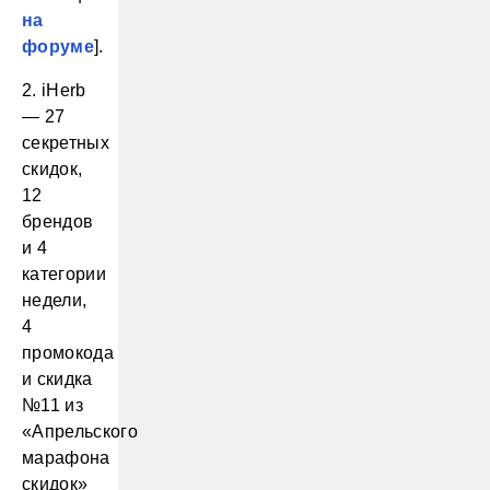
на
форуме
].
2. iHerb
— 27
секретных
скидок,
12
брендов
и 4
категории
недели,
4
промокода
и скидка
№11 из
«Апрельского
марафона
скидок»