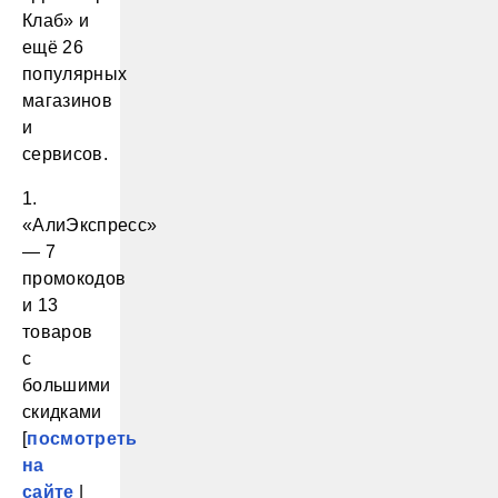
Клаб» и
ещё 26
популярных
магазинов
и
сервисов.
1.
«АлиЭкспресс»
— 7
промокодов
и 13
товаров
с
большими
скидками
[
посмотреть
на
сайте
|