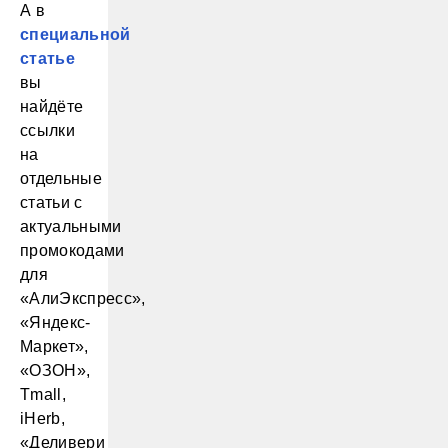
А в
специальной
статье
вы
найдёте
ссылки
на
отдельные
статьи с
актуальными
промокодами
для
«АлиЭкспресс»,
«Яндекс-
Маркет»,
«ОЗОН»,
Tmall,
iHerb,
«Деливери