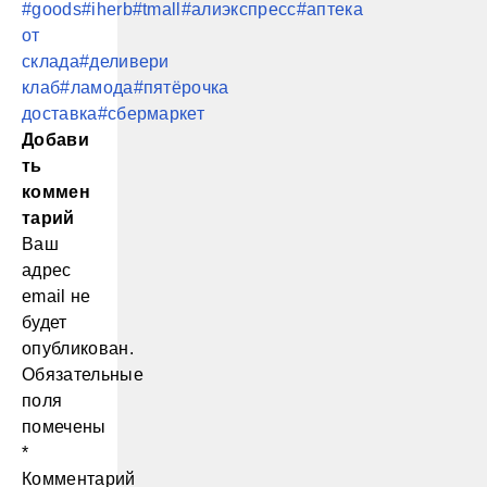
#goods
#iherb
#tmall
#алиэкспресс
#аптека
от
склада
#деливери
клаб
#ламода
#пятёрочка
доставка
#сбермаркет
Добави
ть
коммен
тарий
Ваш
адрес
email не
будет
опубликован.
Обязательные
поля
помечены
*
Комментарий