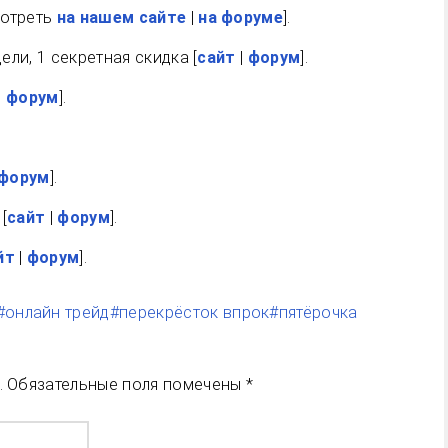
мотреть
на нашем сайте
|
на форуме
].
дели, 1 секретная скидка [
сайт
|
форум
].
|
форум
].
.
форум
].
[
сайт
|
форум
].
йт
|
форум
].
#онлайн трейд
#перекрёсток впрок
#пятёрочка
.
Обязательные поля помечены
*