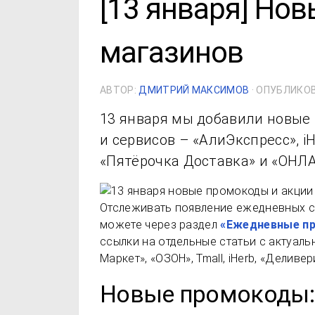
[13 января] Но
магазинов
АВТОР:
ДМИТРИЙ МАКСИМОВ
· ОПУБЛИКО
13 января мы добавили новые
и сервисов – «АлиЭкспресс», iH
«Пятёрочка Доставка» и «ОНЛ
Отслеживать появление ежедневных с
можете через раздел
«Ежедневные п
ссылки на отдельные статьи с актуал
Маркет», «ОЗОН», Tmall, iHerb, «Делив
Новые промокоды: