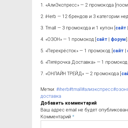
1. «АлиЭкспресс» — 2 промокода [пос
2. iHerb — 12 брендов и 3 категории не
3. Tmall — 3 промокода и 1 купон [
сайт
4. «ОЗОН» — 1 промокод [
сайт
|
форум
]
5. «Перекрёсток» — 1 промокод [
сайт
|
6. «Пятёрочка Доставка» — 1 промокод 
7. «ОНЛАЙН ТРЕЙД» — 2 промокода [
са
Метки:
#iherb
#tmall
#алиэкспресс
#озон
доставка
Добавить комментарий
Ваш адрес email не будет опубликован
Комментарий
*