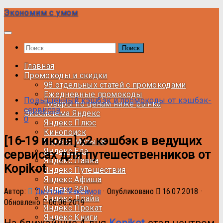
Под
Экономим с умом
записью
Найти:
Главная
Промокоды и скидки
98 отдельных статей с промокодами
Ежедневные промокоды
Повышенный кэшбэк и промокоды от кэшбэк-
Товары по ценам ниже рынка
сервисов
Экосистема Яндекс
0
Яндекс Плюс
Кинопоиск
[16-19 июля] х2 кэшбэк в ведущих
Яндекс Музыка
Яндекс Еда
сервисах для путешественников от
Яндекс Лавка
Kopikot
Яндекс Путешествия
Яндекс Афиша
Яндекс 360
Автор:
Дмитрий Максимов
· Опубликовано
16.07.2018
·
Яндекс Драйв
Обновлено
06.06.2019
Яндекс Прокат
Яндекс Книги
На ближайшие 4 дня
Kopikot
стал центром