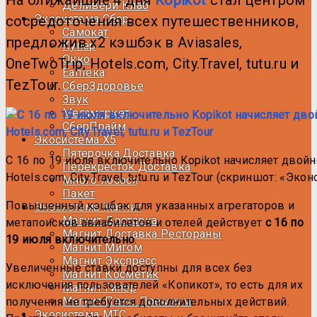
Деливери Клаб
Экосистема Сбер
сосредоточения всех путешественников,
Самокат
предложив х2 кэшбэк в Aviasales,
Купер
Окко
OneTwoTrip, Hotels.com, City.Travel, tutu.ru и
Еаптека
TezTour.
CберЗдоровье
Звук
Мегамаркет
СберПрайм
Экосистема Х5
Пятёрочка Доставка
С 16 по 19 июля включительно Kopikot начисляет двойно
Перекрёсток Доставка
Hotels.com, City.Travel, tutu.ru и TezTour (скриншот: «Эк
Много лосося
Пакет
Повышенный кэшбэк для указанных агрегаторов и
Экосистема Магнит
Магнит Доставка
метапоисков авиабилетов и отелей действует
с 16 по
Магнит Доставка Рестораны
19 июля включительно
.
Магнит Мигом
Магнит Экспресс
Увеличенные ставки доступны для всех без
Магнит Косметик
исключения пользователей «Копикот», то есть для их
Магнит Гипер
Магнит Плюс Премиум
получения не требуется дополнительных действий.
Экосистема МТС