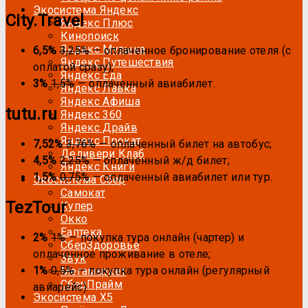
Экосистема Яндекс
City.Travel
Яндекс Плюс
Кинопоиск
Яндекс Музыка
6,5%
3,25%
— оплаченное бронирование отеля (с
Яндекс Путешествия
оплатой сразу);
Яндекс Еда
3%
1,5%
— оплаченный авиабилет.
Яндекс Лавка
Яндекс Афиша
tutu.ru
Яндекс 360
Яндекс Драйв
Яндекс Прокат
7,52%
3,76%
— оплаченный билет на автобус;
Деливери Клаб
4,5%
2,25%
— оплаченный ж/д билет;
Яндекс Книги
1,5%
0,75%
— оплаченный авиабилет или тур.
Экосистема Сбер
Самокат
TezTour
Купер
Окко
Еаптека
2%
1%
— покупка тура онлайн (чартер) и
СберЗдоровье
оплаченное проживание в отеле;
Звук
1%
0,5%
— покупка тура онлайн (регулярный
Мегамаркет
СберПрайм
авиарейс).
Экосистема Х5