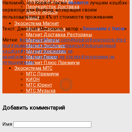
Пятёрочка Доставка
Напомню, что Kopikot также
является
лучшим кэшбэк-
Перекрёсток Доставка
сервисом для Booking, возвращая своим
Много лосося
пользователям до 4% от стоимости проживания.
Пакет
Экосистема Магнит
Текст: Дмитрий Максимов, автор «
Экономим с Умом
»
Магнит Доставка
Магнит Доставка Рестораны
Метки:
#city.travel
#hotels.com
#kopikot
#onetwotrip
#tez
Магнит Мигом
tour
#авиасейлс
#кэшбэк-сервисы
#повышенный
Магнит Экспресс
кэшбэк
#туту.ру
#экономим на
Магнит Косметик
авиабилетах
#экономим на отелях
#экономим на
Магнит Гипер
путешествиях
Магнит Плюс Премиум
Экосистема МТС
МТС Премиум
КИОН
МТС Юрент
МТС Музыка
Добавить комментарий
Имя