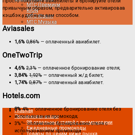
Просто покупайте авиабилеты и бронируйте отели
МТС Премиум
привычным образом, предварительно активировав
KION
кэшбэк удобным вам способом.
МТС Юрент
МТС Музыка
Aviasales
1,6%
0,86%
— оплаченный авиабилет.
OneTwoTrip
4,6%
2,3%
— оплаченное бронирование отеля;
3,84%
1,92%
— оплаченный ж/д билет;
1,74%
0,87%
— оплаченный авиабилет.
Hotels.com
8%
4%
— оплаченное бронирование отеля без
Главная
использования промокода;
Промокоды-акции
98 отдельных статей с промокодами
3% — оплаченное бронирование отеля с
Ежедневные промокоды
использованием промокода.
Товары по ценам ниже рынка