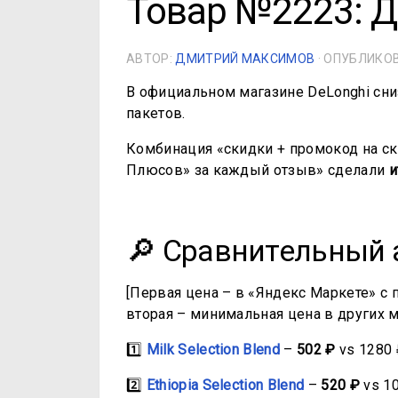
Товар №2223: Д
АВТОР:
ДМИТРИЙ МАКСИМОВ
· ОПУБЛИК
В официальном магазине DeLonghi сни
пакетов.
Комбинация «скидки + промокод на ск
Плюсов» за каждый отзыв» сделали
и
🔎 Сравнительный 
[Первая цена – в «Яндекс Маркете» с
вторая – минимальная цена в других м
1️⃣
Milk Selection Blend
–
502 ₽
vs 1280 
2️⃣
Ethiopia Selection Blend
–
520 ₽
vs 10