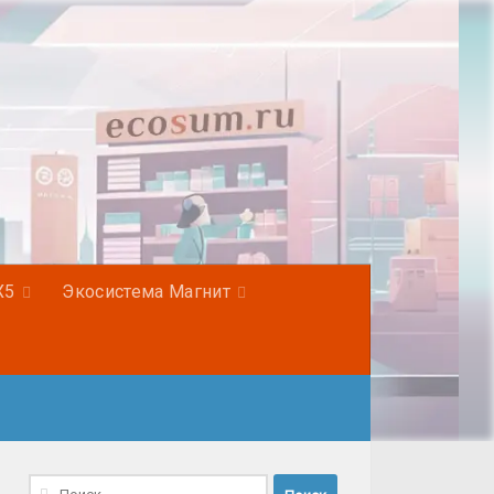
Х5
Экосистема Магнит
Найти: