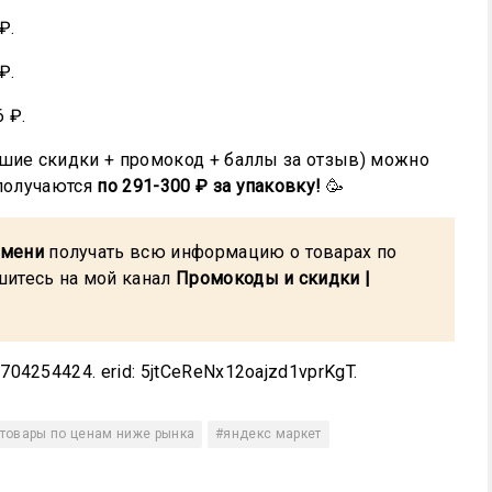
₽.
₽.
 ₽.
ьшие скидки + промокод + баллы за отзыв) можно
 получаются
по 291-300 ₽ за упаковку!
🥳
емени
получать всю информацию о товарах по
шитесь на мой канал
Промокоды и скидки |
04254424. erid: 5jtCeReNx12oajzd1vprKgT.
товары по ценам ниже рынка
#яндекс маркет