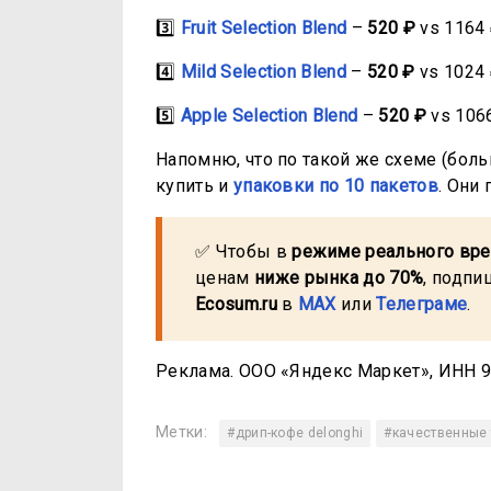
3️⃣
Fruit Selection Blend
–
520 ₽
vs 1164 
4️⃣
Mild Selection Blend
–
520 ₽
vs 1024 
5️⃣
Apple Selection Blend
–
520 ₽
vs 1066
Напомню, что по такой же схеме (бол
купить и
упаковки по 10 пакетов
. Они
✅ Чтобы в
режиме реального вр
ценам
ниже рынка до 70%
, подпи
Ecosum.ru
в
MAX
или
Телеграме
.
Реклама. ООО «Яндекс Маркет», ИНН 97
Метки:
#дрип-кофе delonghi
#качественные 