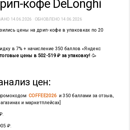
рип-кофе DeLonghi
ОВАНО
14.06.2026
· ОБНОВЛЕНО
14.06.2026
зились цены на дрип-кофе в упаковках по 20
идку в 7% + начисление 350 баллов «Яндекс
тоговые цены в 502-519 ₽ за упаковку!
🥳
анализ цен:
 промокодом
COFFEE2026
и 350 баллами за отзыв,
агазинах и маркетплейсах]
₽.
05 ₽.