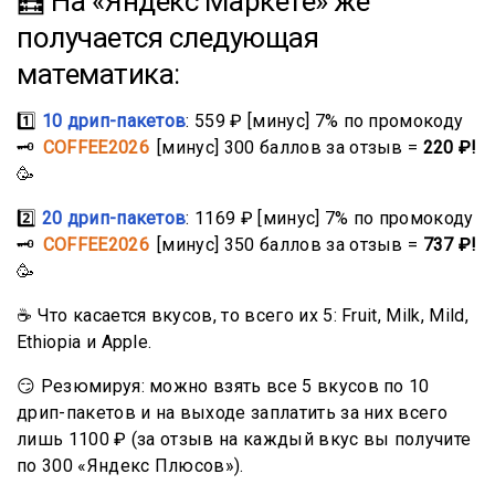
🧮 На «Яндекс Маркете» же
получается следующая
математика:
1️⃣
10 дрип-пакетов
: 559 ₽ [минус] 7% по промокоду
🗝
COFFEE2026
[минус] 300 баллов за отзыв =
220 ₽!
🥳
2️⃣
20 дрип-пакетов
: 1169 ₽ [минус] 7% по промокоду
🗝
COFFEE2026
[минус] 350 баллов за отзыв =
737 ₽!
🥳
☕ Что касается вкусов, то всего их 5: Fruit, Milk, Mild,
Ethiopia и Apple.
😏 Резюмируя: можно взять все 5 вкусов по 10
дрип-пакетов и на выходе заплатить за них всего
лишь 1100 ₽ (за отзыв на каждый вкус вы получите
по 300 «Яндекс Плюсов»).