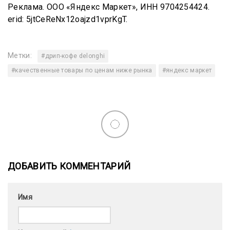
Реклама. ООО «Яндекс Маркет», ИНН 9704254424.
erid: 5jtCeReNx12oajzd1vprKgT.
Метки:
#дрип-кофе delonghi
#качественные товары по ценам ниже рынка
#яндекс маркет
ДОБАВИТЬ КОММЕНТАРИЙ
Имя