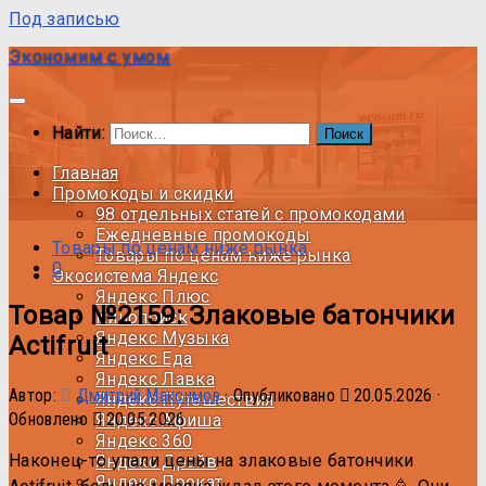
Под записью
Экономим с умом
Найти:
Главная
Промокоды и скидки
98 отдельных статей с промокодами
Ежедневные промокоды
Товары по ценам ниже рынка
Товары по ценам ниже рынка
0
Экосистема Яндекс
Яндекс Плюс
Товар №2159: Злаковые батончики
Кинопоиск
Яндекс Музыка
Actifruit
Яндекс Еда
Яндекс Лавка
Автор:
Дмитрий Максимов
· Опубликовано
20.05.2026
·
Яндекс Путешествия
Обновлено
20.05.2026
Яндекс Афиша
Яндекс 360
Наконец-то упали цены на злаковые батончики
Яндекс Драйв
Яндекс Прокат