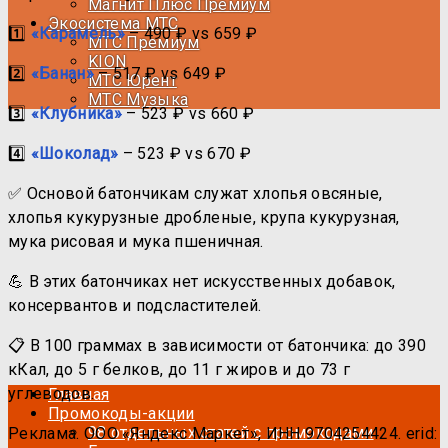
Магнит Плюс Премиум
Экосистема МТС
1️⃣
«Карамель»
– 490 ₽ vs 659 ₽
МТС Премиум
KION
2️⃣
«Банан»
– 517 ₽ vs 649 ₽
МТС Юрент
МТС Музыка
3️⃣
«Клубника»
– 523 ₽ vs 660 ₽
4️⃣
«Шоколад»
– 523 ₽ vs 670 ₽
✅ Основой батончикам служат хлопья овсяные,
хлопья кукурузные дробленые, крупа кукурузная,
мука рисовая и мука пшеничная.
💪 В этих батончиках нет искусственных добавок,
консервантов и подсластителей.
📋 В 100 граммах в зависимости от батончика: до 390
кКал, до 5 г белков, до 11 г жиров и до 73 г
углеводов.
Главная
Промокоды-акции
98 отдельных статей с промокодами
Реклама. ООО «Яндекс Маркет», ИНН 9704254424. erid: