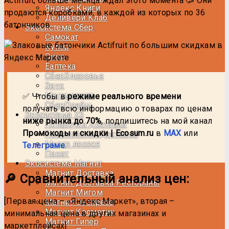
Actifruit, больше месяца ждал этого момента 🥳 Они
Яндекс Книги
продаются коробками, в каждой из которых по 36
Деливери Клаб
батончиков.
Экосистема Сбер
Самокат
Купер
Окко
Еаптека
CберЗдоровье
Звук
Мегамаркет
✅ Чтобы в
режиме реального времени
СберПрайм
получать всю информацию о товарах по ценам
Экосистема Х5
ниже рынка до 70%
, подпишитесь на мой канал
Пятёрочка Доставка
Промокоды и скидки | Ecosum.ru
в
MAX
или
Перекрёсток Доставка
Много лосося
Телеграме
.
Пакет
Экосистема Магнит
Магнит Доставка
🔎 Сравнительный анализ цен:
Магнит Доставка Рестораны
Магнит Мигом
[Первая цена – «Яндекс Маркет», вторая –
Магнит Экспресс
Магнит Косметик
минимальная цена в других магазинах и
Магнит Гипер
маркетплейсах]