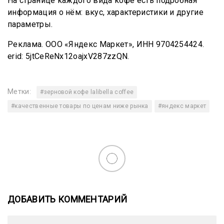
На странице каждого вида кофе есть подробная
информация о нём: вкус, характеристики и другие
параметры.
Реклама. ООО «Яндекс Маркет», ИНН 9704254424.
erid: 5jtCeReNx12oajxV287zzQN.
Метки:
#зерновой кофе lalibella coffee
#качественные товары по ценам ниже рынка
#яндекс маркет
ДОБАВИТЬ КОММЕНТАРИЙ