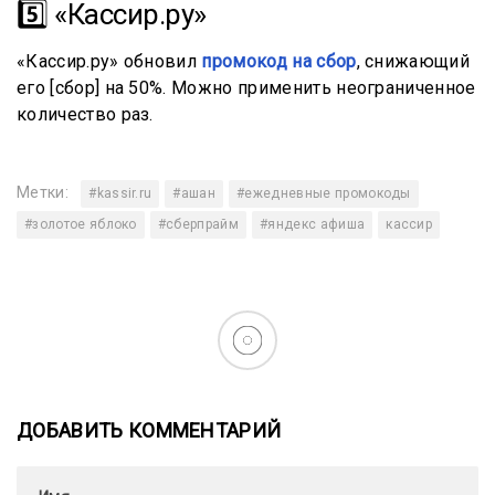
5️⃣ «Кассир.ру»
«Кассир.ру» обновил
промокод на сбор
, снижающий
его [сбор] на 50%. Можно применить неограниченное
количество раз.
Метки:
#kassir.ru
#ашан
#ежедневные промокоды
#золотое яблоко
#сберпрайм
#яндекс афиша
кассир
ДОБАВИТЬ КОММЕНТАРИЙ