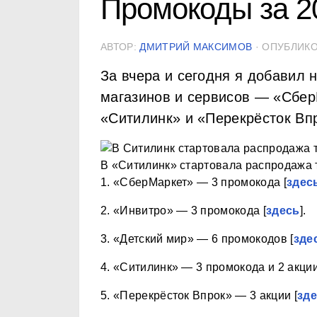
Промокоды за 20
АВТОР:
ДМИТРИЙ МАКСИМОВ
· ОПУБЛИК
За вчера и сегодня я добавил
магазинов и сервисов — «Сбер
«Ситилинк» и «Перекрёсток Вп
В «Ситилинк» стартовала распродажа т
1.
«СберМаркет»
— 3 промокода [
здес
2.
«Инвитро»
— 3 промокода [
здесь
].
3.
«Детский мир»
— 6 промокодов [
зде
4.
«Ситилинк»
— 3 промокода и 2 акции
5.
«Перекрёсток Впрок»
— 3 акции [
зд