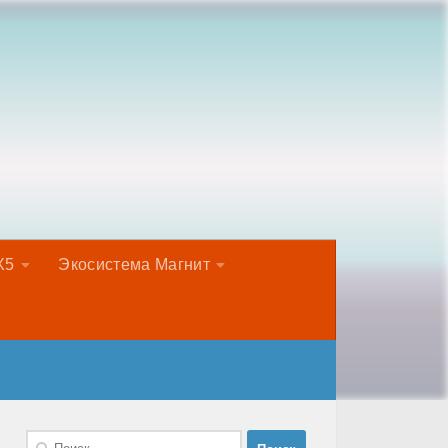
Х5
Экосистема Магнит
Найти: