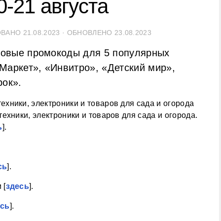
-21 августа
ОВАНО
21.08.2023
· ОБНОВЛЕНО
23.08.2023
 новые промокоды для 5 популярных
Маркет», «Инвитро», «Детский мир»,
рок».
ехники, электроники и товаров для сада и огорода.
ь
].
сь
].
 [
здесь
].
есь
].