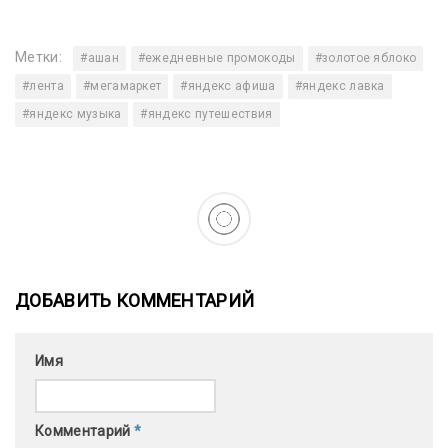
Метки:
#ашан
#ежедневные промокоды
#золотое яблоко
#лента
#мегамаркет
#яндекс афиша
#яндекс лавка
#яндекс музыка
#яндекс путешествия
ДОБАВИТЬ КОММЕНТАРИЙ
Имя
Комментарий
*