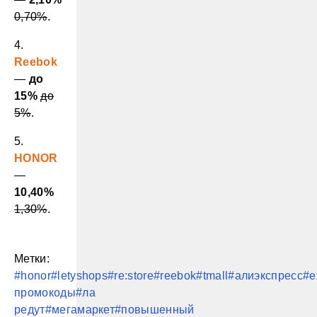
0,70%
.
4.
Reebok
—
до
15%
до
5%
.
5.
HONOR
—
10,40%
1,30%
.
Метки:
#honor
#letyshops
#re:store
#reebok
#tmall
#алиэкспресс
#е
промокоды
#ла
редут
#мегамаркет
#повышенный