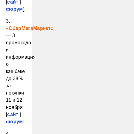
[
сайт
|
форум
].
3.
«СберМегаМаркет»
— 3
промокода
и
информация
о
кэшбэке
до 38%
за
покупки
11 и 12
ноября
[
сайт
|
форум
].
4.