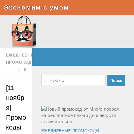
Экономим с умом
Под записью
ЕЖЕДНЕВНЫЕ
ПРОМОКОДЫ
0
Найти:
[11
ноябр
я]
Промо
коды
ЕЖЕДНЕВНЫЕ ПРОМОКОДЫ