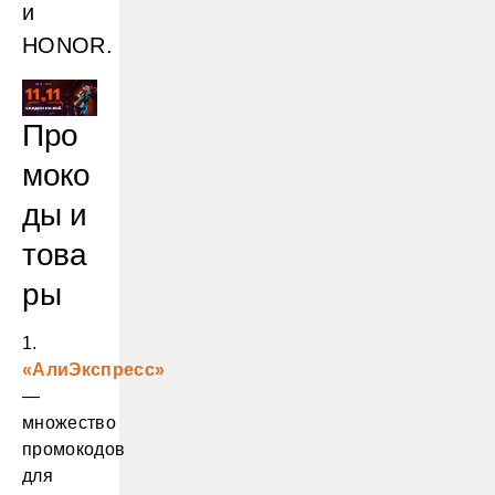
и
HONOR.
Про
моко
ды и
това
ры
1.
«АлиЭкспресс»
—
множество
промокодов
для