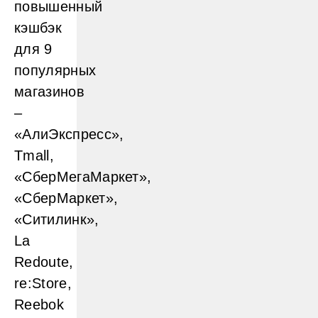
повышенный
кэшбэк
для 9
популярных
магазинов
–
«АлиЭкспресс»,
Tmall,
«СберМегаМаркет»,
«СберМаркет»,
«Ситилинк»,
La
Redoute,
re:Store,
Reebok