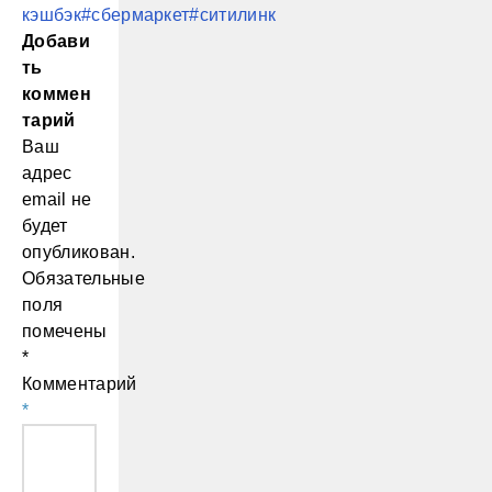
кэшбэк
#сбермаркет
#ситилинк
Добави
ть
коммен
тарий
Ваш
адрес
email не
будет
опубликован.
Обязательные
поля
помечены
*
Комментарий
*