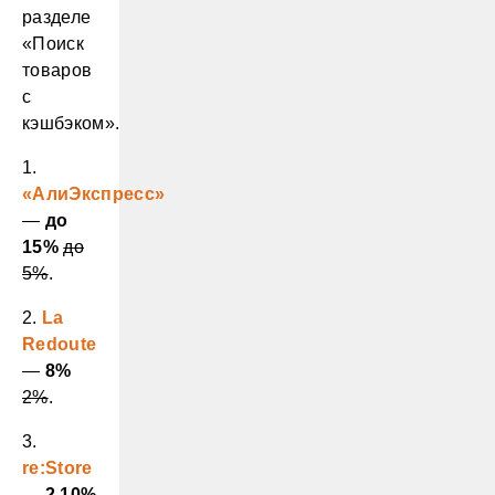
разделе
«Поиск
товаров
с
кэшбэком».
1.
«АлиЭкспресс»
—
до
15%
до
5%
.
2.
La
Redoute
—
8%
2%
.
3.
re:Store
—
2,10%