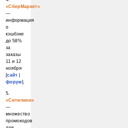
«СберМаркет»
—
информация
о
кэшбэке
до 58%
за
заказы
11 и 12
ноября
[
сайт
|
форум
].
5.
«Ситилинк»
—
множество
промокодов
для