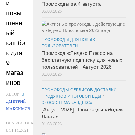
и
Промокоды за 4 августа
05.08.2026
повы
шенн
ый
ПРОМОКОДЫ ДЛЯ НОВЫХ
кэшбэ
ПОЛЬЗОВАТЕЛЕЙ
к для
Промокод «Яндекс Плюс» на
бесплатную подписку для новых
9
пользователей | Август 2026
магаз
01.08.2026
инов
ПРОМОКОДЫ СЕРВИСОВ ДОСТАВКИ
АВТОР:
ПРОДУКТОВ И ГОТОВОЙ ЕДЫ
/
ДМИТРИЙ
ЭКОСИСТЕМА «ЯНДЕКС»
МАКСИМОВ
[Август 2026] Промокоды «Яндекс
·
Лавка»
ОПУБЛИКОВАНО
01.08.2026
11.11.2021