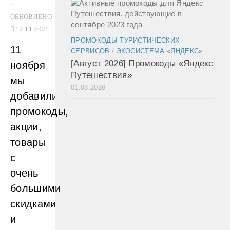
·
ОБНОВЛЕНО
12.11.2021
ПРОМОКОДЫ ТУРИСТИЧЕСКИХ
11
СЕРВИСОВ
/
ЭКОСИСТЕМА «ЯНДЕКС»
[Август 2026] Промокоды «Яндекс
ноября
Путешествия»
мы
01.08.2026
добавили
промокоды,
акции,
товары
с
очень
большими
скидками
и