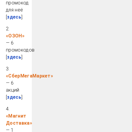
промокод
для неё
[
здесь
].
2.
«ОЗОН»
— 6
промокодов
[
здесь
].
3.
«СберМегаМаркет»
— 6
акций
[
здесь
].
4.
«Магнит
Доставка»
— 1