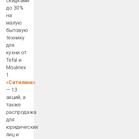
скидками
до 30%
на
малую
бытовую
технику
для
кухни от
Tefal и
Moulinex
1.
«Ситилинк»
— 13
акций, а
также
распродажа
для
юридических
лиц и