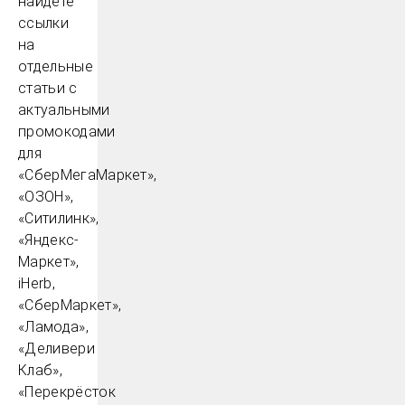
найдёте
ссылки
на
отдельные
статьи с
актуальными
промокодами
для
«СберМегаМаркет»,
«ОЗОН»,
«Ситилинк»,
«Яндекс-
Маркет»,
iHerb,
«СберМаркет»,
«Ламода»,
«Деливери
Клаб»,
«Перекрёсток