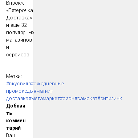
Впрок»,
«Пятёрочка
Доставка»
и ещё 32
популярных
магазинов
и
сервисов.
Метки:
#вкусвилл
#ежедневные
промокоды
#магнит
доставка
#мегамаркет
#озон
#самокат
#ситилинк
Добави
ть
коммен
тарий
Ваш