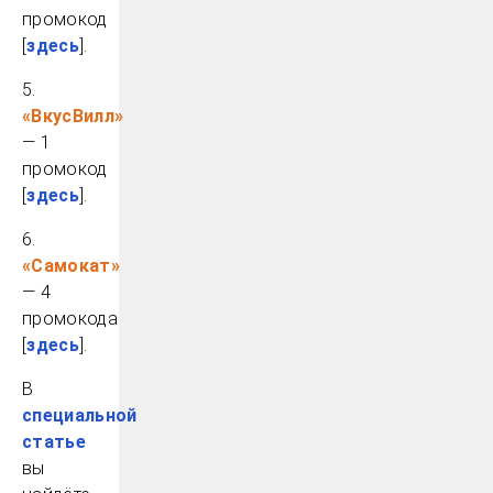
промокод
[
здесь
].
5.
«ВкусВилл»
— 1
промокод
[
здесь
].
6.
«Самокат»
— 4
промокода
[
здесь
].
В
специальной
статье
вы