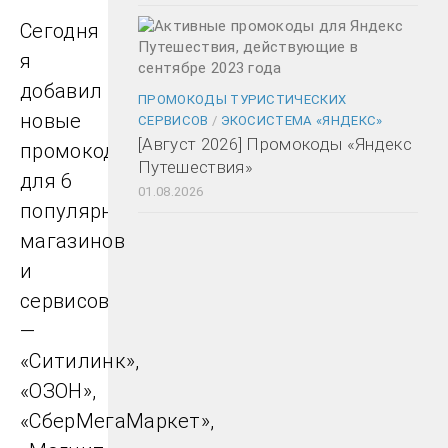
Сегодня
я
добавил
ПРОМОКОДЫ ТУРИСТИЧЕСКИХ
новые
СЕРВИСОВ
/
ЭКОСИСТЕМА «ЯНДЕКС»
[Август 2026] Промокоды «Яндекс
промокоды
Путешествия»
для 6
01.08.2026
популярных
магазинов
и
сервисов
—
«Ситилинк»,
«ОЗОН»,
«СберМегаМаркет»,