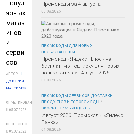
попул
Промокоды за 4 августа
05.08.2026
ярных
магаз
инов
и
ПРОМОКОДЫ ДЛЯ НОВЫХ
серви
ПОЛЬЗОВАТЕЛЕЙ
Промокод «Яндекс Плюс» на
сов
бесплатную подписку для новых
пользователей | Август 2026
АВТОР:
01.08.2026
ДМИТРИЙ
МАКСИМОВ
·
ПРОМОКОДЫ СЕРВИСОВ ДОСТАВКИ
ПРОДУКТОВ И ГОТОВОЙ ЕДЫ
/
ОПУБЛИКОВАНО
ЭКОСИСТЕМА «ЯНДЕКС»
05.07.2022
[Август 2026] Промокоды «Яндекс
·
Лавка»
ОБНОВЛЕНО
01.08.2026
05.07.2022