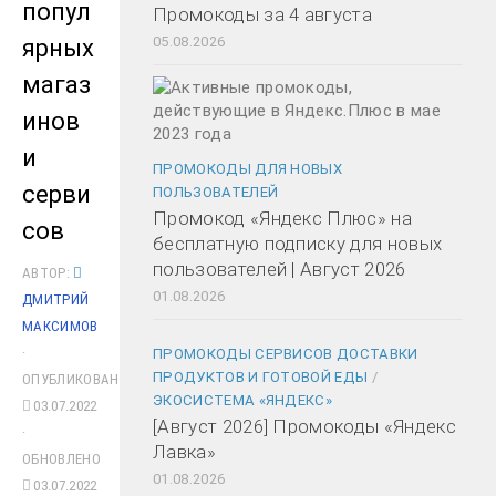
попул
Промокоды за 4 августа
05.08.2026
ярных
магаз
инов
и
ПРОМОКОДЫ ДЛЯ НОВЫХ
серви
ПОЛЬЗОВАТЕЛЕЙ
Промокод «Яндекс Плюс» на
сов
бесплатную подписку для новых
пользователей | Август 2026
АВТОР:
01.08.2026
ДМИТРИЙ
МАКСИМОВ
·
ПРОМОКОДЫ СЕРВИСОВ ДОСТАВКИ
ПРОДУКТОВ И ГОТОВОЙ ЕДЫ
/
ОПУБЛИКОВАНО
ЭКОСИСТЕМА «ЯНДЕКС»
03.07.2022
[Август 2026] Промокоды «Яндекс
·
Лавка»
ОБНОВЛЕНО
01.08.2026
03.07.2022