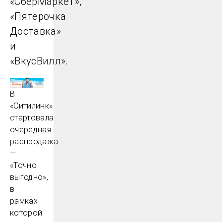
«СберМаркет»,
«Пятёрочка
Доставка»
и
«ВкусВилл».
В
«Ситилинк»
стартовала
очередная
распродажа
—
«Точно
выгодно»,
в
рамках
которой