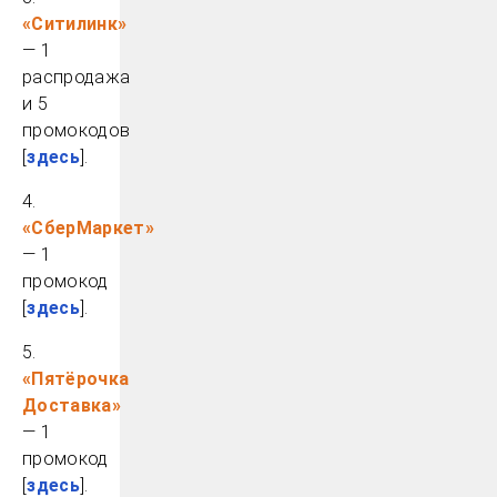
«Ситилинк»
— 1
распродажа
и 5
промокодов
[
здесь
].
4.
«СберМаркет»
— 1
промокод
[
здесь
].
5.
«Пятёрочка
Доставка»
— 1
промокод
[
здесь
].