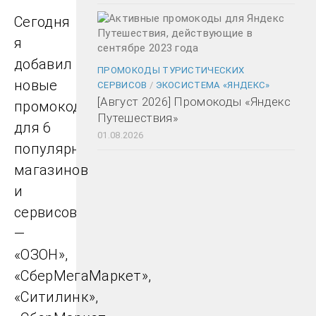
Сегодня
я
добавил
ПРОМОКОДЫ ТУРИСТИЧЕСКИХ
новые
СЕРВИСОВ
/
ЭКОСИСТЕМА «ЯНДЕКС»
[Август 2026] Промокоды «Яндекс
промокоды
Путешествия»
для 6
01.08.2026
популярных
магазинов
и
сервисов
—
«ОЗОН»,
«СберМегаМаркет»,
«Ситилинк»,