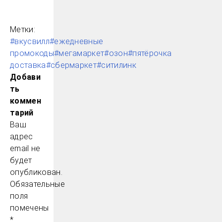
Метки:
#вкусвилл
#ежедневные
промокоды
#мегамаркет
#озон
#пятёрочка
доставка
#сбермаркет
#ситилинк
Добави
ть
коммен
тарий
Ваш
адрес
email не
будет
опубликован.
Обязательные
поля
помечены
*