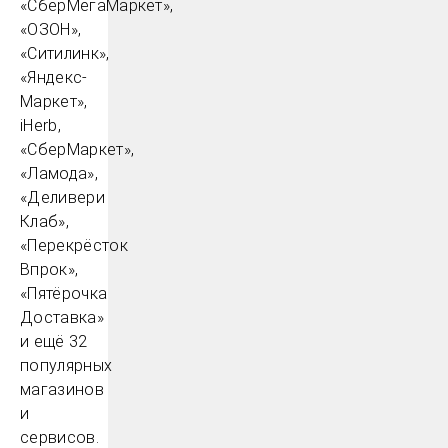
«СберМегаМаркет»,
«ОЗОН»,
«Ситилинк»,
«Яндекс-
Маркет»,
iHerb,
«СберМаркет»,
«Ламода»,
«Деливери
Клаб»,
«Перекрёсток
Впрок»,
«Пятёрочка
Доставка»
и ещё 32
популярных
магазинов
и
сервисов.