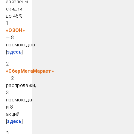
заявлены
скидки
до 45%.
1.
«ОЗОН»
— 8
промокодов
[
здесь
].
2.
«СберМегаМаркет»
— 2
распродажи,
3
промокода
и 8
акций
[
здесь
].
3.