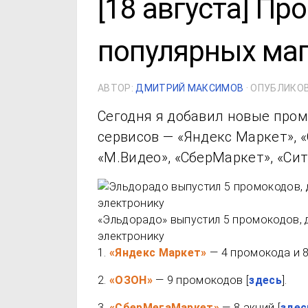
[18 августа] Пр
популярных маг
АВТОР:
ДМИТРИЙ МАКСИМОВ
· ОПУБЛИКО
Сегодня я добавил новые пром
сервисов — «Яндекс Маркет», 
«М.Видео», «СберМаркет», «Си
«Эльдорадо» выпустил 5 промокодов, 
электронику
1.
«Яндекс Маркет»
— 4 промокода и 8
2.
«ОЗОН»
— 9 промокодов [
здесь
].
3.
«СберМегаМаркет»
— 8 акций [
здес