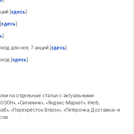
ций [
здесь
].
[
здесь
].
ь
].
од для неё, 7 акций [
здесь
].
код [
здесь
].
лки на отдельные статьи с актуальными
ЗОН», «Ситилинк», «Яндекс-Маркет», iHerb,
аб», «Перекрёсток Впрок», «Пятёрочка Доставка» и
сов.