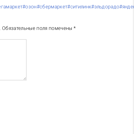
егамаркет
#озон
#сбермаркет
#ситилинк
#эльдорадо
#янде
.
Обязательные поля помечены
*