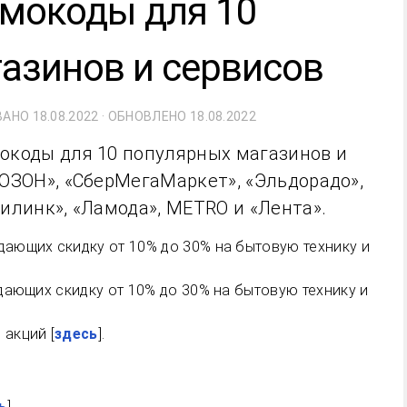
омокоды для 10
азинов и сервисов
ВАНО
18.08.2022
· ОБНОВЛЕНО
18.08.2022
окоды для 10 популярных магазинов и
«ОЗОН», «СберМегаМаркет», «Эльдорадо»,
тилинк», «Ламода», METRO и «Лента».
дающих скидку от 10% до 30% на бытовую технику и
 акций [
здесь
].
ь
].