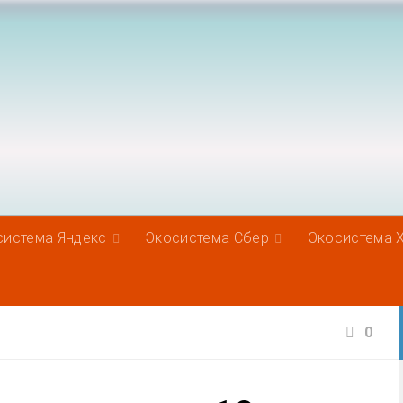
система Яндекс
Экосистема Сбер
Экосистема 
0