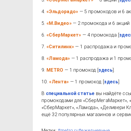
4.
«Эльдорадо»
— 5 промокодов и 6 ак
5.
«М.Видео»
— 2 промокода и 6 акций 
6.
«СберМаркет»
— 4 промокода [
здес
7.
«Ситилинк»
— 1 распродажа и промок
8.
«Ламода»
— 1 распродажа и 1 промо
9.
METRO
— 1 промокод [
здесь
].
10.
«Лента»
— 1 промокод [
здесь
].
В
специальной статье
вы найдёте ссы
промокодами для «СберМегаМаркет», «О
«СберМаркет», «Ламода», «Деливери Кл
ещё 32 популярных магазинов и серви
Метки:
#metro ru
#ежедневные