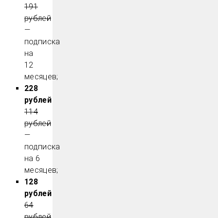
191
рублей
—
подписка
на
12
месяцев;
228
рублей
114
рублей
—
подписка
на 6
месяцев;
128
рублей
64
рублей