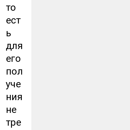
то
ест
ь
для
его
пол
уче
ния
не
тре