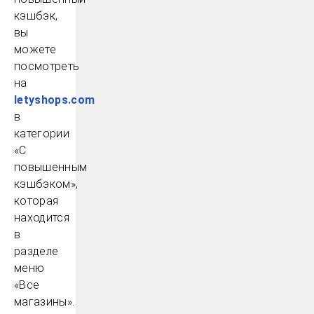
кэшбэк,
вы
можете
посмотреть
на
lеtyshоps.соm
в
категории
«С
повышенным
кэшбэком»,
которая
находится
в
разделе
меню
«Все
магазины».