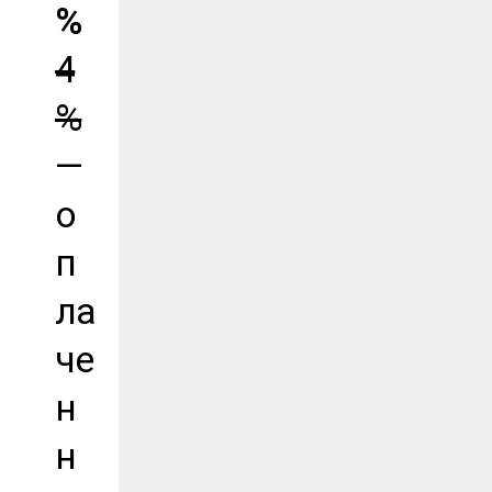
%
4
%
—
о
п
ла
че
н
н