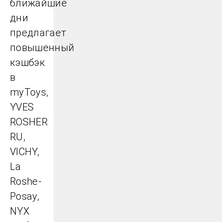
ближайшие
дни
предлагает
повышенный
кэшбэк
в
myToys,
YVES
ROSHER
RU,
VICHY,
La
Roshe-
Posay,
NYX