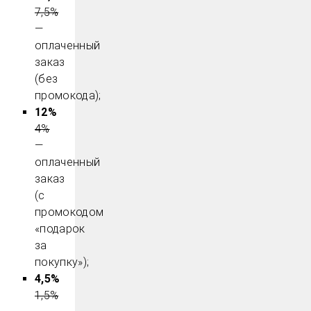
7,5%
—
оплаченный
заказ
(без
промокода);
12%
4%
—
оплаченный
заказ
(с
промокодом
«подарок
за
покупку»);
4,5%
1,5%