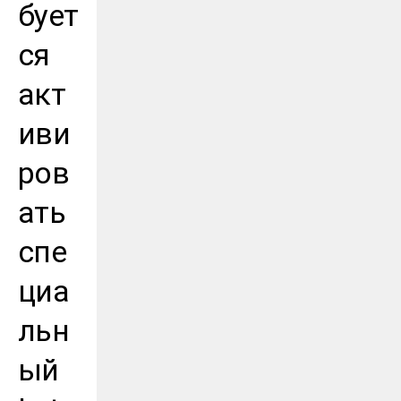
бует
ся
акт
иви
ров
ать
спе
циа
льн
ый