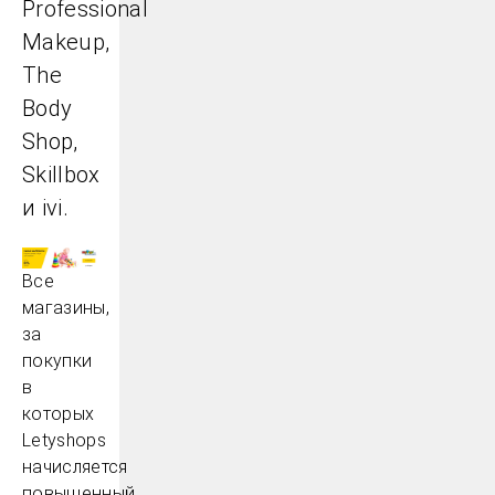
Professional
Makeup,
The
Body
Shop,
Skillbox
и ivi.
Все
магазины,
за
покупки
в
которых
Letyshops
начисляется
повышенный