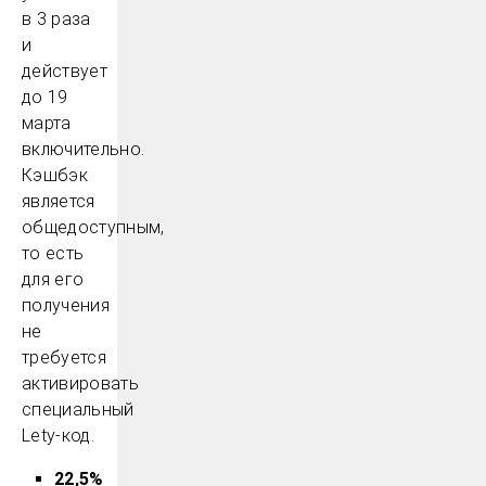
в 3 раза
и
действует
до 19
марта
включительно.
Кэшбэк
является
общедоступным,
то есть
для его
получения
не
требуется
активировать
специальный
Lety-код.
22,5%