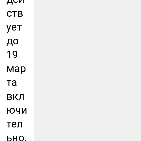
ств
ует
до
19
мар
та
вкл
ючи
тел
ьно.