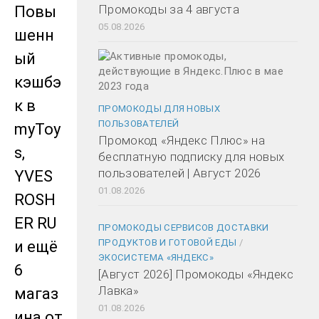
Промокоды за 4 августа
Повы
05.08.2026
шенн
ый
кэшбэ
к в
ПРОМОКОДЫ ДЛЯ НОВЫХ
ПОЛЬЗОВАТЕЛЕЙ
myToy
Промокод «Яндекс Плюс» на
s,
бесплатную подписку для новых
пользователей | Август 2026
YVES
01.08.2026
ROSH
ER RU
ПРОМОКОДЫ СЕРВИСОВ ДОСТАВКИ
ПРОДУКТОВ И ГОТОВОЙ ЕДЫ
/
и ещё
ЭКОСИСТЕМА «ЯНДЕКС»
6
[Август 2026] Промокоды «Яндекс
Лавка»
магаз
01.08.2026
ина от