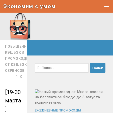
Экономим с умом
Под записью
ПОВЫШЕННЫЙ
КЭШБЭК И
ПРОМОКОДЫ
ОТ КЭШБЭК-
Найти:
СЕРВИСОВ
0
[19-30
марта
]
ЕЖЕДНЕВНЫЕ ПРОМОКОДЫ