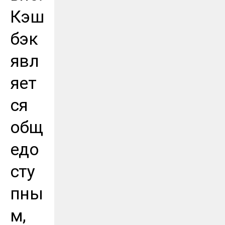
Кэш
бэк
явл
яет
ся
общ
едо
сту
пны
м,