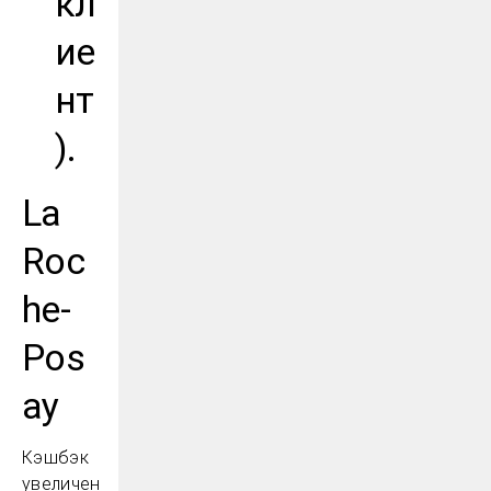
кл
ие
нт
).
La
Roc
he-
Pos
ay
Кэшбэк
увеличен