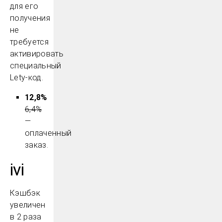
для его
получения
не
требуется
активировать
специальный
Lety-код.
12,8%
6,4%
—
оплаченный
заказ.
ivi
Кэшбэк
увеличен
в 2 раза