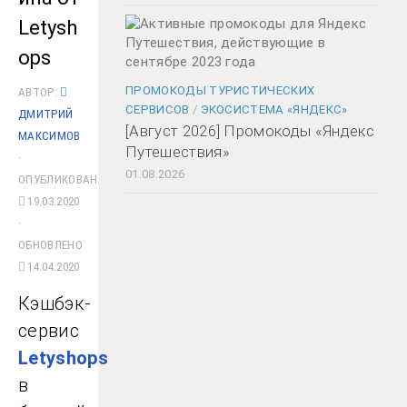
Letysh
ops
ПРОМОКОДЫ ТУРИСТИЧЕСКИХ
АВТОР:
СЕРВИСОВ
/
ЭКОСИСТЕМА «ЯНДЕКС»
ДМИТРИЙ
[Август 2026] Промокоды «Яндекс
МАКСИМОВ
Путешествия»
·
01.08.2026
ОПУБЛИКОВАНО
19.03.2020
·
ОБНОВЛЕНО
14.04.2020
Кэшбэк-
сервис
Letyshops
в