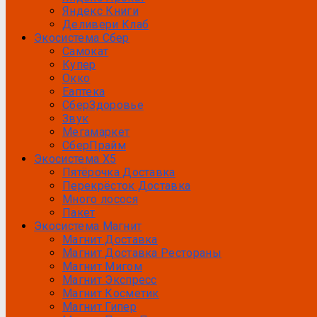
Яндекс Книги
Деливери Клаб
Экосистема Сбер
Самокат
Купер
Окко
Еаптека
CберЗдоровье
Звук
Мегамаркет
СберПрайм
Экосистема Х5
Пятёрочка Доставка
Перекрёсток Доставка
Много лосося
Пакет
Экосистема Магнит
Магнит Доставка
Магнит Доставка Рестораны
Магнит Мигом
Магнит Экспресс
Магнит Косметик
Магнит Гипер