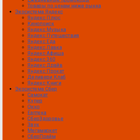
Товары по ценам ниже рынка
Экосистема Яндекс
Яндекс Плюс
Кинопоиск
Яндекс Музыка
Яндекс Путешествия
Яндекс Еда
Яндекс Лавка
Яндекс Афиша
Яндекс 360
Яндекс Драйв
Яндекс Прокат
Деливери Клаб
Яндекс Книги
Экосистема Сбер
Самокат
Купер
Окко
Еаптека
СберЗдоровье
Звук
Мегамаркет
СберПрайм