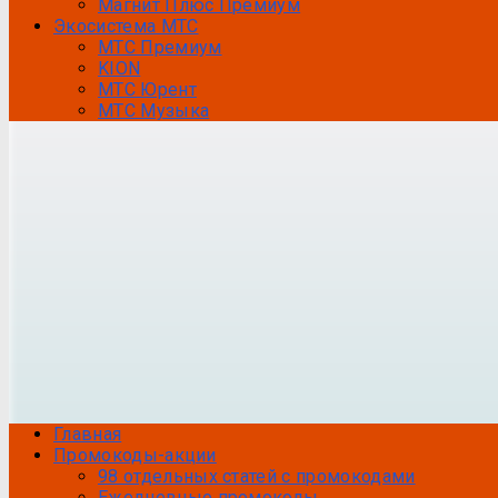
Магнит Плюс Премиум
Экосистема МТС
МТС Премиум
KION
МТС Юрент
МТС Музыка
Главная
Промокоды-акции
98 отдельных статей с промокодами
Ежедневные промокоды