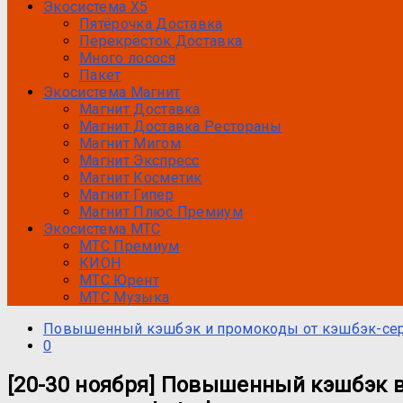
Экосистема Х5
Пятёрочка Доставка
Перекрёсток Доставка
Много лосося
Пакет
Экосистема Магнит
Магнит Доставка
Магнит Доставка Рестораны
Магнит Мигом
Магнит Экспресс
Магнит Косметик
Магнит Гипер
Магнит Плюс Премиум
Экосистема МТС
МТС Премиум
КИОН
МТС Юрент
МТС Музыка
Повышенный кэшбэк и промокоды от кэшбэк-се
0
[20-30 ноября] Повышенный кэшбэк в 