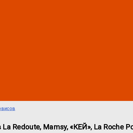
рвисов
La Redoute, Mamsy, «КЕЙ», La Roche Po