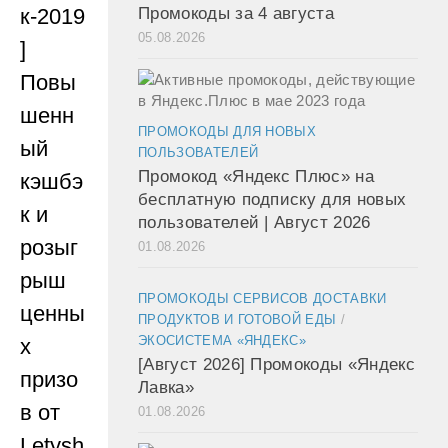
к-2019
Промокоды за 4 августа
05.08.2026
]
Повы
шенн
ПРОМОКОДЫ ДЛЯ НОВЫХ
ый
ПОЛЬЗОВАТЕЛЕЙ
Промокод «Яндекс Плюс» на
кэшбэ
бесплатную подписку для новых
к и
пользователей | Август 2026
розыг
01.08.2026
рыш
ПРОМОКОДЫ СЕРВИСОВ ДОСТАВКИ
ценны
ПРОДУКТОВ И ГОТОВОЙ ЕДЫ
/
ЭКОСИСТЕМА «ЯНДЕКС»
х
[Август 2026] Промокоды «Яндекс
призо
Лавка»
в от
01.08.2026
Letysh