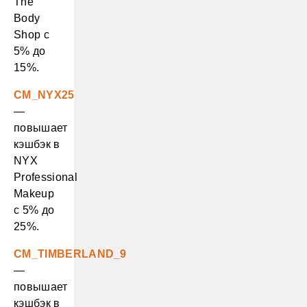
The
Body
Shop с
5% до
15%.
CM_NYX25
—
повышает
кэшбэк в
NYX
Professional
Makeup
с 5% до
25%.
CM_TIMBERLAND_9
—
повышает
кэшбэк в