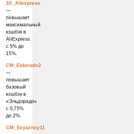
3X_Aliexpress
—
повышает
максимальный
кэшбэк в
AliExpress
с 5% до
15%.
CM_Eldorado2
—
повышает
базовый
кэшбэк в
«Эльдорадо»
с 0,75%
до 2%.
CM_Svyaznoy11