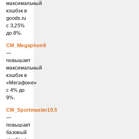
максимальный
кэшбэк в
goods.ru
с 3,25%
до 8%.
CM_Megaphon9
—
повышает
максимальный
кэшбэк в
«Мегафоне»
с 4% до
9%.
CM_Sportmaster10.5
—
повышает
базовый