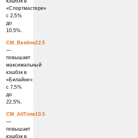
кэшбэк в
«Спортмастере»
с 2,5%
до
10,5%.
CM_Beeline22.5
—
повышает
максимальный
кэшбэк в
«Билайне»
с 7,5%
до
22,5%.
CM_AllTime10.5
—
повышает
кэшбэк в