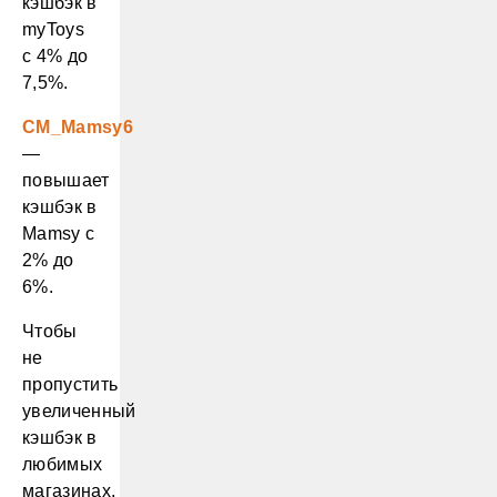
кэшбэк в
myToys
с 4% до
7,5%.
CM_Mamsy6
—
повышает
кэшбэк в
Mamsy с
2% до
6%.
Чтобы
не
пропустить
увеличенный
кэшбэк в
любимых
магазинах,