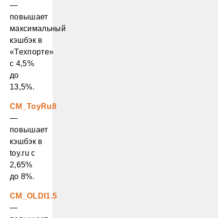
—
повышает
максимальный
кэшбэк в
«Техпорте»
с 4,5%
до
13,5%.
CM_ToyRu8
—
повышает
кэшбэк в
toy.ru с
2,65%
до 8%.
CM_OLDI1.5
—