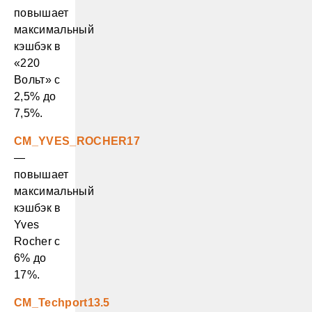
повышает
максимальный
кэшбэк в
«220
Вольт» с
2,5% до
7,5%.
CM_YVES_ROCHER17
—
повышает
максимальный
кэшбэк в
Yves
Rocher с
6% до
17%.
CM_Techport13.5