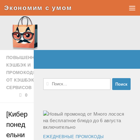
Экономим с умом
Под записью
ПОВЫШЕННЫЙ
КЭШБЭК И
ПРОМОКОДЫ
ОТ КЭШБЭК-
Найти:
СЕРВИСОВ
0
[Кибер
понед
ельни
ЕЖЕДНЕВНЫЕ ПРОМОКОДЫ