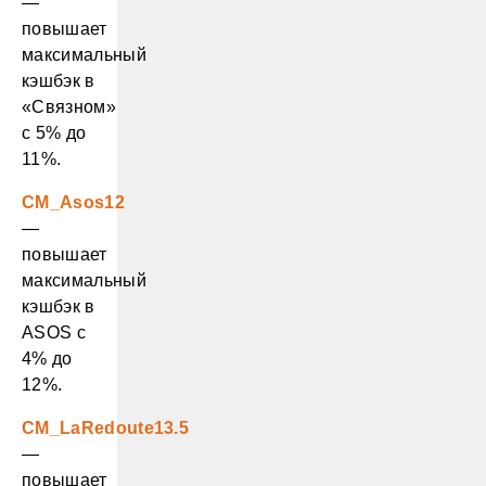
—
повышает
максимальный
кэшбэк в
«Связном»
с 5% до
11%.
CM_Asos12
—
повышает
максимальный
кэшбэк в
ASOS с
4% до
12%.
CM_LaRedoute13.5
—
повышает