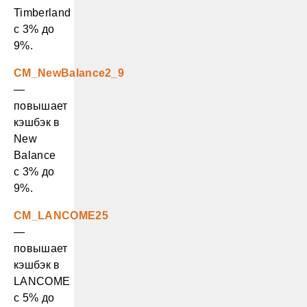
Timberland
с 3% до
9%.
CM_NewBalance2_9
—
повышает
кэшбэк в
New
Balance
с 3% до
9%.
CM_LANCOME25
—
повышает
кэшбэк в
LANCOME
с 5% до