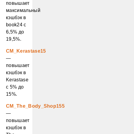
повышает
максимальный
кэшбэк в
book24 с
6,5% до
19,5%.
CM_Kerastase15
—
повышает
кэшбэк в
Kerastase
с 5% до
15%.
CM_The_Body_Shop155
—
повышает
кэшбэк в