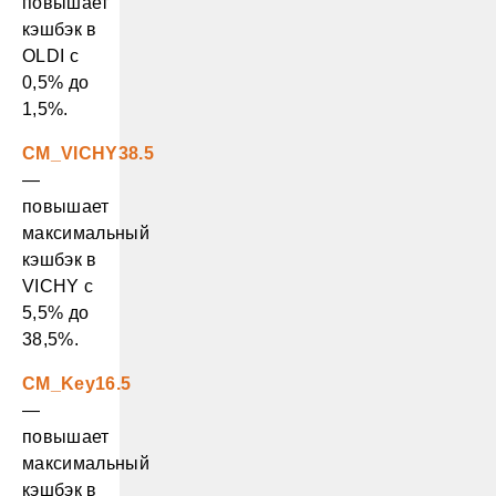
повышает
кэшбэк в
OLDI с
0,5% до
1,5%.
CM_VICHY38.5
—
повышает
максимальный
кэшбэк в
VICHY с
5,5% до
38,5%.
CM_Key16.5
—
повышает
максимальный
кэшбэк в