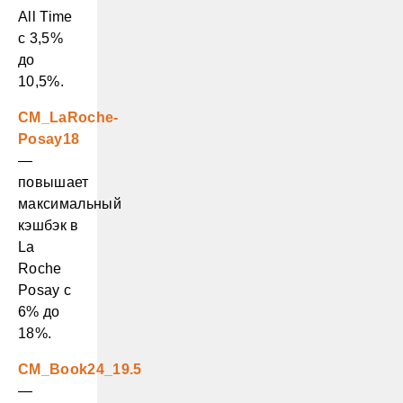
All Time
с 3,5%
до
10,5%.
CM_LaRoche-
Posay18
—
повышает
максимальный
кэшбэк в
La
Roche
Posay с
6% до
18%.
CM_Book24_19.5
—