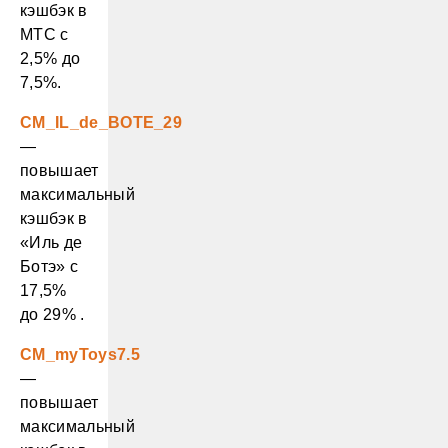
кэшбэк в
МТС с
2,5% до
7,5%.
CM_IL_de_BOTE_29
—
повышает
максимальный
кэшбэк в
«Иль де
Ботэ» с
17,5%
до 29% .
CM_myToys7.5
—
повышает
максимальный