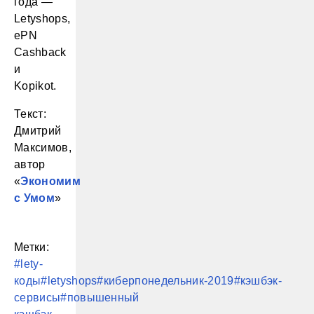
года —
Letyshops,
ePN
Cashback
и
Kopikot.
Текст:
Дмитрий
Максимов,
автор
«
Экономим
с Умом
»
Метки:
#lety-
коды
#letyshops
#киберпонедельник-2019
#кэшбэк-
сервисы
#повышенный