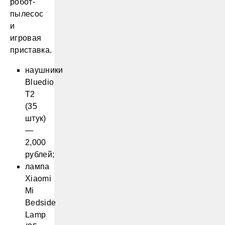
робот-
пылесос
и
игровая
приставка.
наушники
Bluedio
T2
(35
штук)
—
2,000
рублей;
лампа
Xiaomi
Mi
Bedside
Lamp