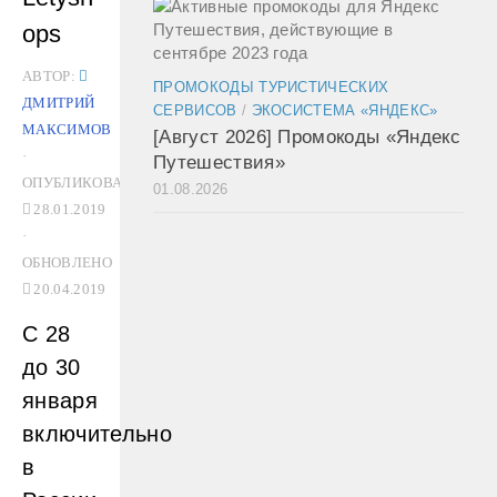
ops
АВТОР:
ПРОМОКОДЫ ТУРИСТИЧЕСКИХ
ДМИТРИЙ
СЕРВИСОВ
/
ЭКОСИСТЕМА «ЯНДЕКС»
МАКСИМОВ
[Август 2026] Промокоды «Яндекс
·
Путешествия»
ОПУБЛИКОВАНО
01.08.2026
28.01.2019
·
ОБНОВЛЕНО
20.04.2019
С 28
до 30
января
включительно
в