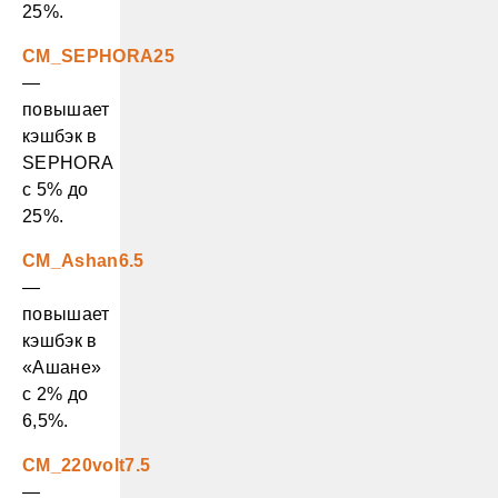
25%.
CM_SEPHORA25
—
повышает
кэшбэк в
SEPHORA
с 5% до
25%.
CM_Ashan6.5
—
повышает
кэшбэк в
«Ашане»
с 2% до
6,5%.
CM_220volt7.5
—