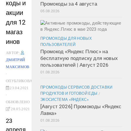
коды и
Промокоды за 4 августа
05.08.2026
акции
для 12
магаз
ПРОМОКОДЫ ДЛЯ НОВЫХ
инов
ПОЛЬЗОВАТЕЛЕЙ
Промокод «Яндекс Плюс» на
АВТОР:
бесплатную подписку для новых
ДМИТРИЙ
пользователей | Август 2026
МАКСИМОВ
01.08.2026
·
ОПУБЛИКОВАНО
ПРОМОКОДЫ СЕРВИСОВ ДОСТАВКИ
23.04.2021
ПРОДУКТОВ И ГОТОВОЙ ЕДЫ
/
·
ЭКОСИСТЕМА «ЯНДЕКС»
ОБНОВЛЕНО
[Август 2026] Промокоды «Яндекс
28.05.2021
Лавка»
23
01.08.2026
апреля