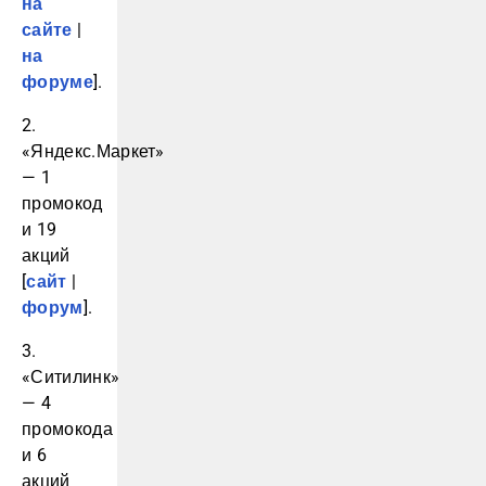
на
сайте
|
на
форуме
].
2.
«Яндекс.Маркет»
— 1
промокод
и 19
акций
[
сайт
|
форум
].
3.
«Ситилинк»
— 4
промокода
и 6
акций