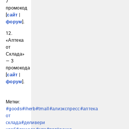
7
промокод
[
сайт
|
форум
].
12.
«Аптека
от
Склада»
— 3
промокода
[
сайт
|
форум
].
Метки:
#goods
#iherb
#tmall
#алиэкспресс
#аптека
от
склада
#деливери