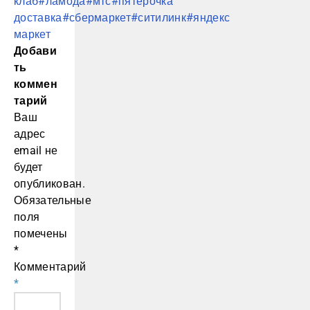
клаб
#ламода
#мтс
#пятёрочка
доставка
#сбермаркет
#ситилинк
#яндекс
маркет
Добави
ть
коммен
тарий
Ваш
адрес
email не
будет
опубликован.
Обязательные
поля
помечены
*
Комментарий
*