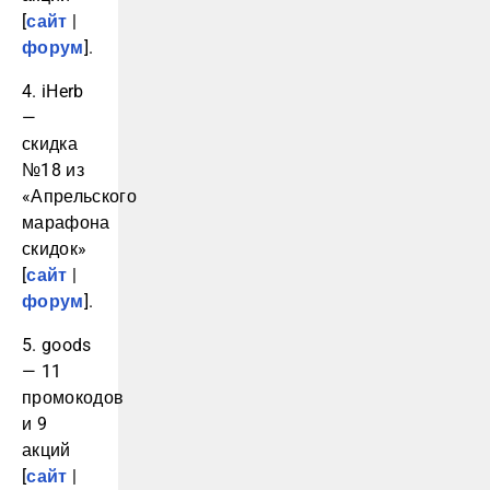
[
сайт
|
форум
].
4. iHerb
—
скидка
№18 из
«Апрельского
марафона
скидок»
[
сайт
|
форум
].
5. goods
— 11
промокодов
и 9
акций
[
сайт
|