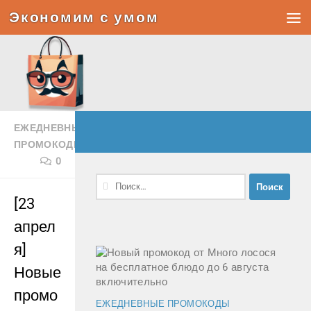
Экономим с умом
Под записью
ЕЖЕДНЕВНЫЕ
ПРОМОКОДЫ
0
Найти:
[23
апрел
я]
Новые
промо
ЕЖЕДНЕВНЫЕ ПРОМОКОДЫ