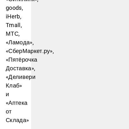
goods,
iHerb,
Tmall,
МТС,
«Ламода»,
«СберМаркет.ру»,
«Пятёрочка
Доставка»,
«Деливери
Клаб»
и
«Аптека
от
Склада»