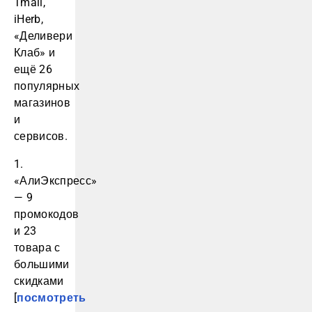
Tmall,
iHerb,
«Деливери
Клаб» и
ещё 26
популярных
магазинов
и
сервисов.
1.
«АлиЭкспресс»
— 9
промокодов
и 23
товара с
большими
скидками
[
посмотреть